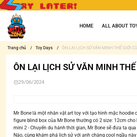
HOME
ALL ABOUT TO
Trang chủ
/
Toy Days
/
ÔN LẠI LỊCH SỬ VĂN MINH THẾ GIỚI 
ÔN LẠI LỊCH SỬ VĂN MINH THẾ
29/06/2024
Mr Bone là một nhân vật art toy với tạo hình mặc hoodie 
figure blind box của Mr Bone thường có 2 size: 12cm cho 
mini 2 - Chuyến du hành thời gian, Mr Bone sẽ đưa ta qua 
Nào, cùng khám phá lịch sử với anh chàng cool ngầu này