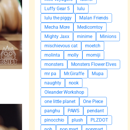
Luffy Gear 5
lulu
lulu the piggy
Malan Friends
Mecha More
Medicomtoy
Mighty Jaxx
minime
Minions
mischievous cat
moetch
molinta
molly
momiji
monsters
Monsters Flower Elves
mr pa
Mr.Giraffe
Mupa
naughty
nook
Oleander Workshop
one little planet
One Piece
panghu
PAWS
pendant
pinocchio
plush
PLZDOT
poh
pop mart
popmart