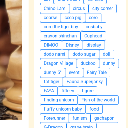
Chino Lam
circus
city corner
coarse
coco pig
coro
coro the tiger boy
cosbaby
crayon shinchan
Cuphead
DIMOO
Disney
display
dodo nami
dodo sugar
doll
Dragon Village
duckoo
dunny
dunny 5"
event
Fairy Tale
fat tiger
Fauna Superjanky
FAYA
fifteen
figure
finding unicorn
Fish of the world
fluffy unicorn baby
food
Forerunner
funism
gachapon
G-Dragon
grape brain