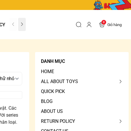
0
CY
CONTACT US
FAQs
Giỏ hàng
DANH MỤC
HOME
ALL ABOUT TOYS
QUICK PICK
BLOG
vật. Các
ABOUT US
ới series
RETURN POLICY
hân loại.