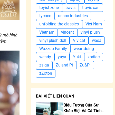
toyist zone
travis
travis can
tycoco
unbox industries
unfolding the classics
Viet Nam
Vietnam
vincent
vinyl plush
 2 mô hình
vinyl plush doll
Vivicat
wasa
 tầm
Wazzup Family
weartdoing
wendy
yaya
Yuki
zodiac
zsiga
Zu and Pi
Zu&Pi
zZoton
BÀI VIẾT LIÊN QUAN
Biểu Tượng Của Sự
Khác Biệt Và Cá Tính