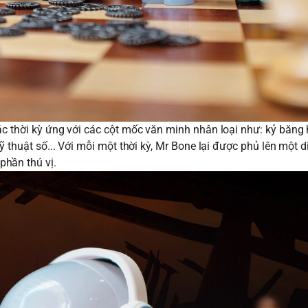
c thời kỳ ứng với các cột mốc văn minh nhân loại như: kỷ băng h
kỹ thuật số... Với mỗi một thời kỳ, Mr Bone lại được phủ lên một 
hần thú vị.