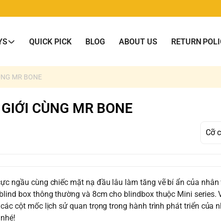
YS
QUICK PICK
BLOG
ABOUT US
RETURN POLI
CÙNG MR BONE
 GIỚI CÙNG MR BONE
cực ngầu cùng chiếc mặt nạ đầu lâu làm tăng vẽ bí ẩn của nhân 
blind box thông thường và 8cm cho blindbox thuộc Mini series. V
các cột mốc lịch sử quan trọng trong hành trình phát triển của n
 nhé!