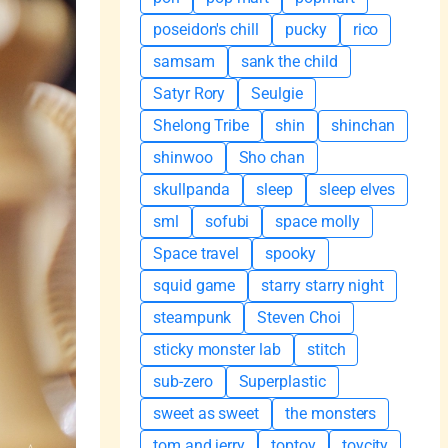
poseidon's chill
pucky
rico
samsam
sank the child
Satyr Rory
Seulgie
Shelong Tribe
shin
shinchan
shinwoo
Sho chan
skullpanda
sleep
sleep elves
sml
sofubi
space molly
Space travel
spooky
squid game
starry starry night
steampunk
Steven Choi
sticky monster lab
stitch
sub-zero
Superplastic
sweet as sweet
the monsters
tom and jerry
toptoy
toycity