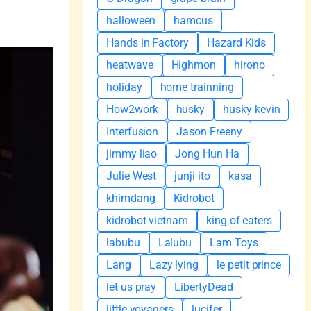
halloween
hamcus
Hands in Factory
Hazard Kids
heatwave
Highmon
hirono
holiday
home trainning
How2work
husky
husky kevin
Interfusion
Jason Freeny
jimmy liao
Jong Hun Ha
Julie West
junji ito
kasa
khimdang
Kidrobot
kidrobot vietnam
king of eaters
labubu
Lalubu
Lam Toys
Lang
Lazy lying
le petit prince
let us pray
LibertyDead
little voyagers
lucifer