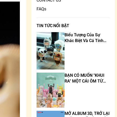
CONTACT US
FAQs
TIN TỨC NỔI BẬT
Biểu Tượng Của Sự
Khác Biệt Và Cá Tính
Trong Thế Giới Art Toy
BẠN CÓ MUỐN "KHUI
RA" MỘT CÁI ÔM TỪ
MÈO KHÔNG?
MỞ ALBUM 3D, TRỞ LẠI