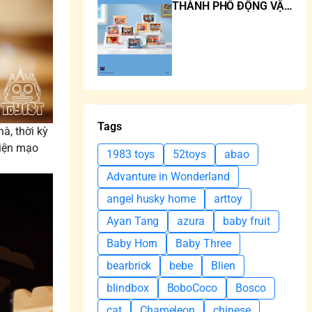
THÀNH PHỐ ĐỘNG VẬT
ZOOTOPIA
Tags
à, thời kỳ
diện mạo
1983 toys
52toys
abao
Advanture in Wonderland
angel husky home
arttoy
Ayan Tang
azura
baby fruit
Baby Horn
Baby Three
bearbrick
bebe
Blien
blindbox
BoboCoco
Bosco
cat
Chameleon
chinese