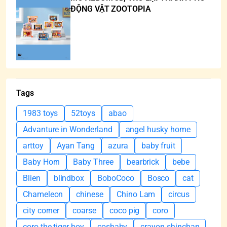
ĐỘNG VẬT ZOOTOPIA
Tags
1983 toys
52toys
abao
Advanture in Wonderland
angel husky home
arttoy
Ayan Tang
azura
baby fruit
Baby Horn
Baby Three
bearbrick
bebe
Blien
blindbox
BoboCoco
Bosco
cat
Chameleon
chinese
Chino Lam
circus
city corner
coarse
coco pig
coro
coro the tiger boy
cosbaby
crayon shinchan