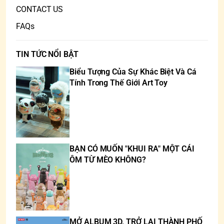
CONTACT US
FAQs
TIN TỨC NỔI BẬT
Biểu Tượng Của Sự Khác Biệt Và Cá
Tính Trong Thế Giới Art Toy
BẠN CÓ MUỐN "KHUI RA" MỘT CÁI
ÔM TỪ MÈO KHÔNG?
MỞ ALBUM 3D, TRỞ LẠI THÀNH PHỐ