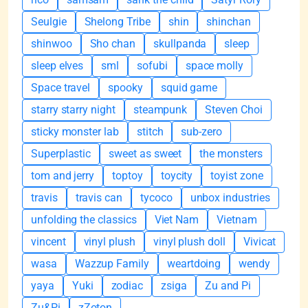
Seulgie
Shelong Tribe
shin
shinchan
shinwoo
Sho chan
skullpanda
sleep
sleep elves
sml
sofubi
space molly
Space travel
spooky
squid game
starry starry night
steampunk
Steven Choi
sticky monster lab
stitch
sub-zero
Superplastic
sweet as sweet
the monsters
tom and jerry
toptoy
toycity
toyist zone
travis
travis can
tycoco
unbox industries
unfolding the classics
Viet Nam
Vietnam
vincent
vinyl plush
vinyl plush doll
Vivicat
wasa
Wazzup Family
weartdoing
wendy
yaya
Yuki
zodiac
zsiga
Zu and Pi
Zu&Pi
zZoton