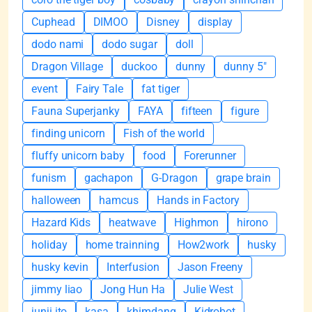
Cuphead
DIMOO
Disney
display
dodo nami
dodo sugar
doll
Dragon Village
duckoo
dunny
dunny 5"
event
Fairy Tale
fat tiger
Fauna Superjanky
FAYA
fifteen
figure
finding unicorn
Fish of the world
fluffy unicorn baby
food
Forerunner
funism
gachapon
G-Dragon
grape brain
halloween
hamcus
Hands in Factory
Hazard Kids
heatwave
Highmon
hirono
holiday
home trainning
How2work
husky
husky kevin
Interfusion
Jason Freeny
jimmy liao
Jong Hun Ha
Julie West
junji ito
kasa
khimdang
Kidrobot