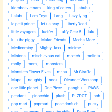
kidrobot vietnam
king of eaters
labubu
Lalubu
Lam Toys
Lang
Lazy lying
le petit prince
let us pray
LibertyDead
little voyagers
lucifer
Luffy Gear 5
lulu
lulu the piggy
Malan Friends
Mecha More
Medicomtoy
Mighty Jaxx
minime
Minions
mischievous cat
moetch
molinta
molly
momiji
monsters
Monsters Flower Elves
mr pa
Mr.Giraffe
Mupa
naughty
nook
Oleander Workshop
one little planet
One Piece
panghu
PAWS
pendant
pinocchio
plush
PLZDOT
poh
pop mart
popmart
poseidon's chill
pucky
rico
samsam
sank the child
Satyr Rory