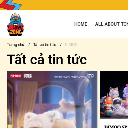
HOME
ALL ABOUT TO
Trang chủ
/
Tất cả tin tức
/
DIMOO
Tất cả tin tức
𝐃𝐈𝐌𝐎𝐎 𝐒𝐏