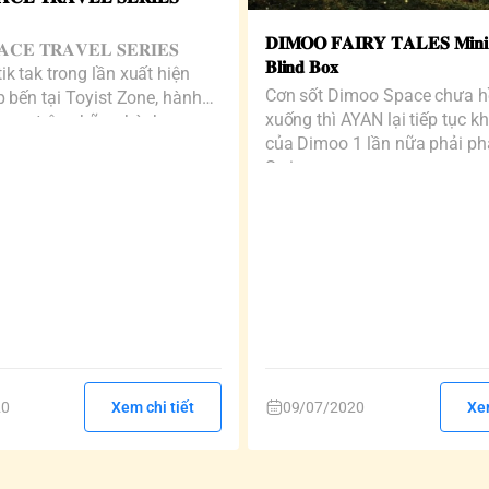
𝐃𝐈𝐌𝐎𝐎 𝐅𝐀𝐈𝐑𝐘 𝐓𝐀𝐋𝐄𝐒 𝐌𝐢𝐧𝐢 𝐒
𝐀𝐂𝐄 𝐓𝐑𝐀𝐕𝐄𝐋 𝐒𝐄𝐑𝐈𝐄𝐒
𝐁𝐥𝐢𝐧𝐝 𝐁𝐨𝐱
k tak trong lần xuất hiện
Cơn sốt Dimoo Space chưa h
p bến tại Toyist Zone, hành
xuống thì AYAN lại tiếp tục k
imoo trên những hành...
của Dimoo 1 lần nữa phải ph
Series...
20
Xem chi tiết
09/07/2020
Xem