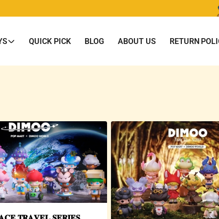
YS
QUICK PICK
BLOG
ABOUT US
RETURN POLI
𝐀𝐂𝐄 𝐓𝐑𝐀𝐕𝐄𝐋 𝐒𝐄𝐑𝐈𝐄𝐒