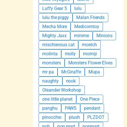
Luffy Gear 5
lulu
lulu the piggy
Malan Friends
Mecha More
Medicomtoy
Mighty Jaxx
minime
Minions
mischievous cat
moetch
molinta
molly
momiji
monsters
Monsters Flower Elves
mr pa
Mr.Giraffe
Mupa
naughty
nook
Oleander Workshop
one little planet
One Piece
panghu
PAWS
pendant
pinocchio
plush
PLZDOT
poh
pop mart
popmart