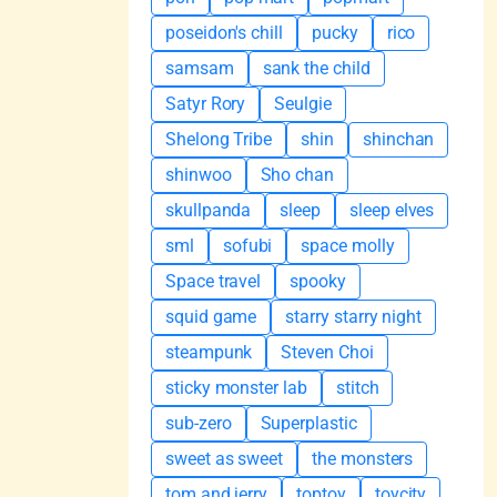
poseidon's chill
pucky
rico
samsam
sank the child
Satyr Rory
Seulgie
Shelong Tribe
shin
shinchan
shinwoo
Sho chan
skullpanda
sleep
sleep elves
sml
sofubi
space molly
Space travel
spooky
squid game
starry starry night
steampunk
Steven Choi
sticky monster lab
stitch
sub-zero
Superplastic
sweet as sweet
the monsters
tom and jerry
toptoy
toycity