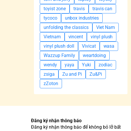
toyist zone
travis
travis can
tycoco
unbox industries
unfolding the classics
Viet Nam
Vietnam
vincent
vinyl plush
vinyl plush doll
Vivicat
wasa
Wazzup Family
weartdoing
wendy
yaya
Yuki
zodiac
zsiga
Zu and Pi
Zu&Pi
zZoton
Đăng ký nhận thông báo
Đăng ký nhận thông báo để không bỏ lỡ bất