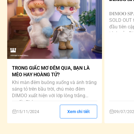
𝐃𝐈𝐌𝐎𝐎 𝐒𝐏
SOLD OUT ti
đầu tiên cậ
trình của D
TRONG GIẤC MƠ ĐÊM QUA, BẠN LÀ
MÈO HAY HOÀNG TỬ?
Khi màn đêm buông xuống và ánh trăng
sáng tỏ trên bầu trời, chú mèo đêm
DIMOO xuất hiện với lớp lông trắng
muốt. Chú...
15/11/2024
Xem chi tiết
09/07/20