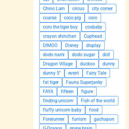
Chino Lam
circus
city corner
coarse
coco pig
coro
coro the tiger boy
cosbaby
crayon shinchan
Cuphead
DIMOO
Disney
display
dodo nami
dodo sugar
doll
Dragon Village
duckoo
dunny
dunny 5"
event
Fairy Tale
fat tiger
Fauna Superjanky
FAYA
fifteen
figure
finding unicorn
Fish of the world
fluffy unicorn baby
food
Forerunner
funism
gachapon
G-Dragon
grape brain