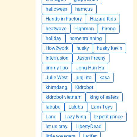
halloween
hamcus
Hands in Factory
Hazard Kids
heatwave
Highmon
hirono
holiday
home trainning
How2work
husky
husky kevin
Interfusion
Jason Freeny
jimmy liao
Jong Hun Ha
Julie West
junji ito
kasa
khimdang
Kidrobot
kidrobot vietnam
king of eaters
labubu
Lalubu
Lam Toys
Lang
Lazy lying
le petit prince
let us pray
LibertyDead
little voyagers
lucifer