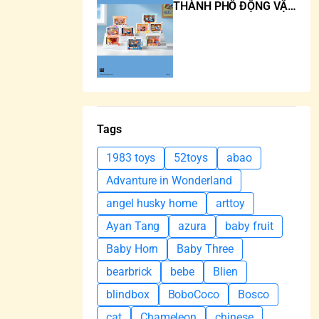
THÀNH PHỐ ĐỘNG VẬT
ZOOTOPIA
Tags
1983 toys
52toys
abao
Advanture in Wonderland
angel husky home
arttoy
Ayan Tang
azura
baby fruit
Baby Horn
Baby Three
bearbrick
bebe
Blien
blindbox
BoboCoco
Bosco
cat
Chameleon
chinese