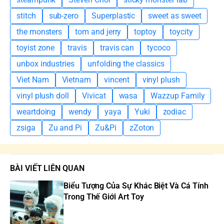
stitch
sub-zero
Superplastic
sweet as sweet
the monsters
tom and jerry
toptoy
toycity
toyist zone
travis
travis can
tycoco
unbox industries
unfolding the classics
Viet Nam
Vietnam
vincent
vinyl plush
vinyl plush doll
Vivicat
wasa
Wazzup Family
weartdoing
wendy
yaya
Yuki
zodiac
zsiga
Zu and Pi
Zu&Pi
zZoton
BÀI VIẾT LIÊN QUAN
Biểu Tượng Của Sự Khác Biệt Và Cá Tính
Trong Thế Giới Art Toy