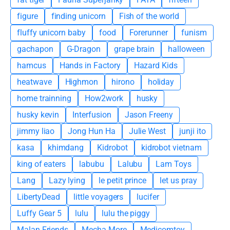
figure
finding unicorn
Fish of the world
fluffy unicorn baby
food
Forerunner
funism
gachapon
G-Dragon
grape brain
halloween
hamcus
Hands in Factory
Hazard Kids
heatwave
Highmon
hirono
holiday
home trainning
How2work
husky
husky kevin
Interfusion
Jason Freeny
jimmy liao
Jong Hun Ha
Julie West
junji ito
kasa
khimdang
Kidrobot
kidrobot vietnam
king of eaters
labubu
Lalubu
Lam Toys
Lang
Lazy lying
le petit prince
let us pray
LibertyDead
little voyagers
lucifer
Luffy Gear 5
lulu
lulu the piggy
Malan Friends
Mecha More
Medicomtoy