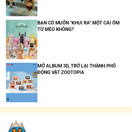
BẠN CÓ MUỐN "KHUI RA" MỘT CÁI ÔM
TỪ MÈO KHÔNG?
MỞ ALBUM 3D, TRỞ LẠI THÀNH PHỐ
ĐỘNG VẬT ZOOTOPIA