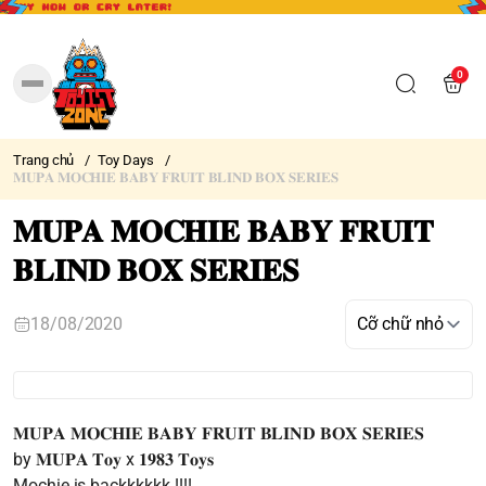
0
Trang chủ
/
Toy Days
/
𝐌𝐔𝐏𝐀 𝐌𝐎𝐂𝐇𝐈𝐄 𝐁𝐀𝐁𝐘 𝐅𝐑𝐔𝐈𝐓 𝐁𝐋𝐈𝐍𝐃 𝐁𝐎𝐗 𝐒𝐄𝐑𝐈𝐄𝐒
𝐌𝐔𝐏𝐀 𝐌𝐎𝐂𝐇𝐈𝐄 𝐁𝐀𝐁𝐘 𝐅𝐑𝐔𝐈𝐓
𝐁𝐋𝐈𝐍𝐃 𝐁𝐎𝐗 𝐒𝐄𝐑𝐈𝐄𝐒
18/08/2020
𝐌𝐔𝐏𝐀 𝐌𝐎𝐂𝐇𝐈𝐄 𝐁𝐀𝐁𝐘 𝐅𝐑𝐔𝐈𝐓 𝐁𝐋𝐈𝐍𝐃 𝐁𝐎𝐗 𝐒𝐄𝐑𝐈𝐄𝐒
by 𝐌𝐔𝐏𝐀 𝐓𝐨𝐲 x 𝟏𝟗𝟖𝟑 𝐓𝐨𝐲𝐬
Mochie is backkkkkk !!!!