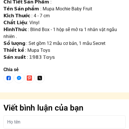
𝗖𝗵𝗶 𝗧𝗶𝗲̂́𝘁 𝗦𝗮̉𝗻 𝗣𝗵𝗮̂̉𝗺 :
𝗧𝗲̂𝗻 𝗦𝗮̉𝗻 𝗽𝗵𝗮̂̉𝗺 : Mupa Mochie Baby Fruit
𝗞𝗶́𝗰𝗵 𝗧𝗵𝘂̛𝗼̛́𝗰 : 4 - 7 cm
𝗖𝗵𝗮̂́𝘁 𝗟𝗶𝗲̣̂𝘂: Vinyl
𝗛𝗶̀𝗻𝗵𝗧𝗵𝘂̛́𝗰 : Blind Box - 1 hộp sẽ mở ra 1 nhân vật ngẫu
nhiên .
𝗦𝗼̂́ 𝗹𝘂̛𝗼̛̣𝗻𝗴 : Set gồm 12 mẫu cơ bản, 1 mẫu Secret
𝗧𝗵𝗶𝗲̂́𝘁 𝗸𝗲̂́ : Mupa Toys
𝗦𝗮̉𝗻 𝘅𝘂𝗮̂́𝘁 : 𝟙𝟡𝟠𝟛 𝕋𝕠𝕪𝕤
Chia sẻ
Viết bình luận của bạn