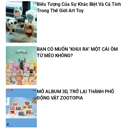
Biểu Tượng Của Sự Khác Biệt Và Cá Tính
Trong Thế Giới Art Toy
BẠN CÓ MUỐN "KHUI RA" MỘT CÁI ÔM
TỪ MÈO KHÔNG?
MỞ ALBUM 3D, TRỞ LẠI THÀNH PHỐ
ĐỘNG VẬT ZOOTOPIA