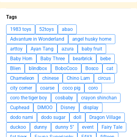
Tags
1983 toys
52toys
abao
Advanture in Wonderland
angel husky home
arttoy
Ayan Tang
azura
baby fruit
Baby Horn
Baby Three
bearbrick
bebe
Blien
blindbox
BoboCoco
Bosco
cat
Chameleon
chinese
Chino Lam
circus
city corner
coarse
coco pig
coro
coro the tiger boy
cosbaby
crayon shinchan
Cuphead
DIMOO
Disney
display
dodo nami
dodo sugar
doll
Dragon Village
duckoo
dunny
dunny 5"
event
Fairy Tale
fat tiger
Fauna Superjanky
FAYA
fifteen