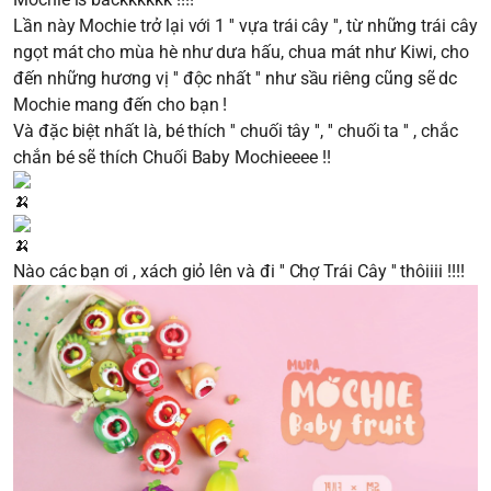
Lần này Mochie trở lại với 1 '' vựa trái cây '', từ những trái cây
ngọt mát cho mùa hè như dưa hấu, chua mát như Kiwi, cho
đến những hương vị '' độc nhất '' như sầu riêng cũng sẽ dc
Mochie mang đến cho bạn !
Và đặc biệt nhất là, bé thích '' chuối tây '', '' chuối ta '' , chắc
chắn bé sẽ thích Chuối Baby Mochieeee !!
Nào các bạn ơi , xách giỏ lên và đi '' Chợ Trái Cây '' thôiiii !!!!