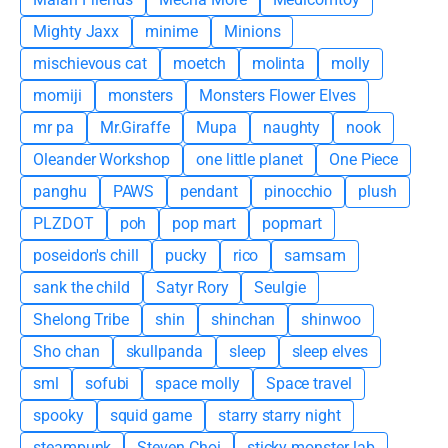
Mighty Jaxx
minime
Minions
mischievous cat
moetch
molinta
molly
momiji
monsters
Monsters Flower Elves
mr pa
Mr.Giraffe
Mupa
naughty
nook
Oleander Workshop
one little planet
One Piece
panghu
PAWS
pendant
pinocchio
plush
PLZDOT
poh
pop mart
popmart
poseidon's chill
pucky
rico
samsam
sank the child
Satyr Rory
Seulgie
Shelong Tribe
shin
shinchan
shinwoo
Sho chan
skullpanda
sleep
sleep elves
sml
sofubi
space molly
Space travel
spooky
squid game
starry starry night
steampunk
Steven Choi
sticky monster lab