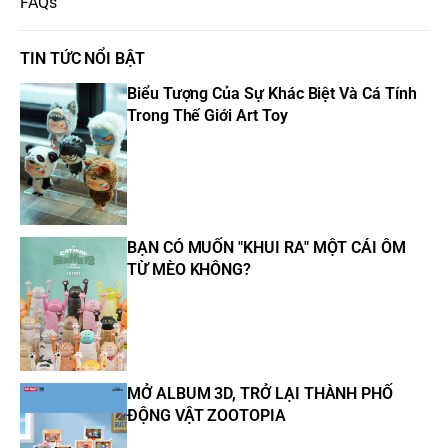
FAQs
TIN TỨC NỔI BẬT
Biểu Tượng Của Sự Khác Biệt Và Cá Tính
Trong Thế Giới Art Toy
BẠN CÓ MUỐN "KHUI RA" MỘT CÁI ÔM
TỪ MÈO KHÔNG?
MỞ ALBUM 3D, TRỞ LẠI THÀNH PHỐ
ĐỘNG VẬT ZOOTOPIA