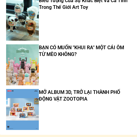
Biểu Tượng Của Sự Khác Biệt Và Cá Tính
Trong Thế Giới Art Toy
BẠN CÓ MUỐN "KHUI RA" MỘT CÁI ÔM
TỪ MÈO KHÔNG?
MỞ ALBUM 3D, TRỞ LẠI THÀNH PHỐ
ĐỘNG VẬT ZOOTOPIA