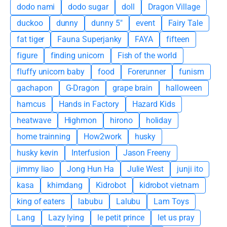
dodo nami
dodo sugar
doll
Dragon Village
duckoo
dunny
dunny 5"
event
Fairy Tale
fat tiger
Fauna Superjanky
FAYA
fifteen
figure
finding unicorn
Fish of the world
fluffy unicorn baby
food
Forerunner
funism
gachapon
G-Dragon
grape brain
halloween
hamcus
Hands in Factory
Hazard Kids
heatwave
Highmon
hirono
holiday
home trainning
How2work
husky
husky kevin
Interfusion
Jason Freeny
jimmy liao
Jong Hun Ha
Julie West
junji ito
kasa
khimdang
Kidrobot
kidrobot vietnam
king of eaters
labubu
Lalubu
Lam Toys
Lang
Lazy lying
le petit prince
let us pray