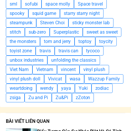
sml
sofubi
space molly
Space travel
spooky
squid game
starry starry night
steampunk
Steven Choi
sticky monster lab
stitch
sub-zero
Superplastic
sweet as sweet
the monsters
tom and jerry
toptoy
toycity
toyist zone
travis
travis can
tycoco
unbox industries
unfolding the classics
Viet Nam
Vietnam
vincent
vinyl plush
vinyl plush doll
Vivicat
wasa
Wazzup Family
weartdoing
wendy
yaya
Yuki
zodiac
zsiga
Zu and Pi
Zu&Pi
zZoton
BÀI VIẾT LIÊN QUAN