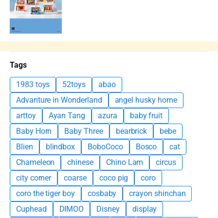
Tags
1983 toys
52toys
abao
Advanture in Wonderland
angel husky home
arttoy
Ayan Tang
azura
baby fruit
Baby Horn
Baby Three
bearbrick
bebe
Blien
blindbox
BoboCoco
Bosco
cat
Chameleon
chinese
Chino Lam
circus
city corner
coarse
coco pig
coro
coro the tiger boy
cosbaby
crayon shinchan
Cuphead
DIMOO
Disney
display