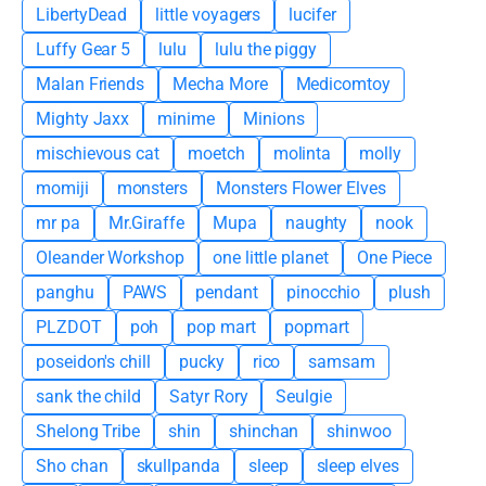
LibertyDead
little voyagers
lucifer
Luffy Gear 5
lulu
lulu the piggy
Malan Friends
Mecha More
Medicomtoy
Mighty Jaxx
minime
Minions
mischievous cat
moetch
molinta
molly
momiji
monsters
Monsters Flower Elves
mr pa
Mr.Giraffe
Mupa
naughty
nook
Oleander Workshop
one little planet
One Piece
panghu
PAWS
pendant
pinocchio
plush
PLZDOT
poh
pop mart
popmart
poseidon's chill
pucky
rico
samsam
sank the child
Satyr Rory
Seulgie
Shelong Tribe
shin
shinchan
shinwoo
Sho chan
skullpanda
sleep
sleep elves