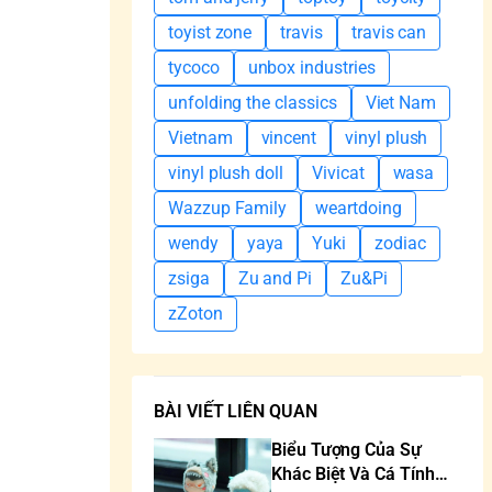
toyist zone
travis
travis can
tycoco
unbox industries
unfolding the classics
Viet Nam
Vietnam
vincent
vinyl plush
vinyl plush doll
Vivicat
wasa
Wazzup Family
weartdoing
wendy
yaya
Yuki
zodiac
zsiga
Zu and Pi
Zu&Pi
zZoton
BÀI VIẾT LIÊN QUAN
Biểu Tượng Của Sự
Khác Biệt Và Cá Tính