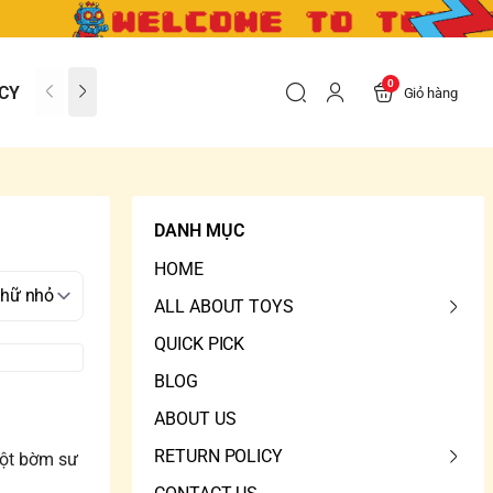
0
CY
CONTACT US
FAQs
Giỏ hàng
DANH MỤC
HOME
ALL ABOUT TOYS
QUICK PICK
BLOG
ABOUT US
RETURN POLICY
uột bờm sư