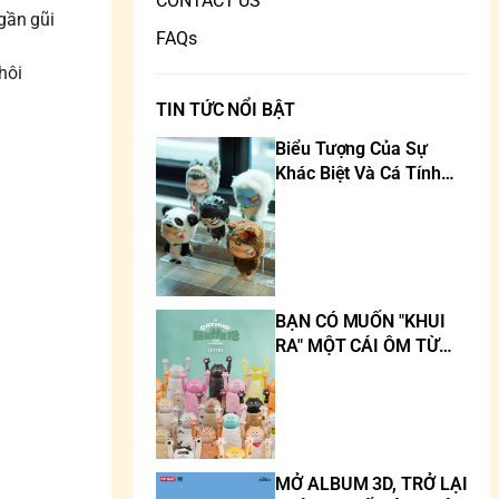
CONTACT US
gần gũi
FAQs
hôi
TIN TỨC NỔI BẬT
Biểu Tượng Của Sự
Khác Biệt Và Cá Tính
Trong Thế Giới Art Toy
BẠN CÓ MUỐN "KHUI
RA" MỘT CÁI ÔM TỪ
MÈO KHÔNG?
MỞ ALBUM 3D, TRỞ LẠI