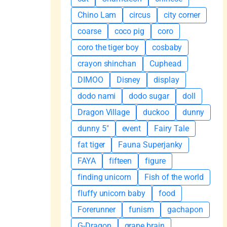
Chino Lam
circus
city corner
coarse
coco pig
coro
coro the tiger boy
cosbaby
crayon shinchan
Cuphead
DIMOO
Disney
display
dodo nami
dodo sugar
doll
Dragon Village
duckoo
dunny
dunny 5"
event
Fairy Tale
fat tiger
Fauna Superjanky
FAYA
fifteen
figure
finding unicorn
Fish of the world
fluffy unicorn baby
food
Forerunner
funism
gachapon
G-Dragon
grape brain