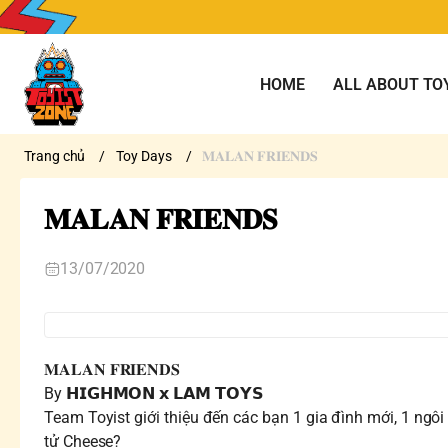
HOME
ALL ABOUT TO
Trang chủ
/
Toy Days
/
𝐌𝐀𝐋𝐀𝐍 𝐅𝐑𝐈𝐄𝐍𝐃𝐒
𝐌𝐀𝐋𝐀𝐍 𝐅𝐑𝐈𝐄𝐍𝐃𝐒
13/07/2020
𝐌𝐀𝐋𝐀𝐍 𝐅𝐑𝐈𝐄𝐍𝐃𝐒
By 𝗛𝗜𝗚𝗛𝗠𝗢𝗡 𝘅 𝗟𝗔𝗠 𝗧𝗢𝗬𝗦
Team Toyist giới thiệu đến các bạn 1 gia đình mới, 1 ngô
tử Cheese?