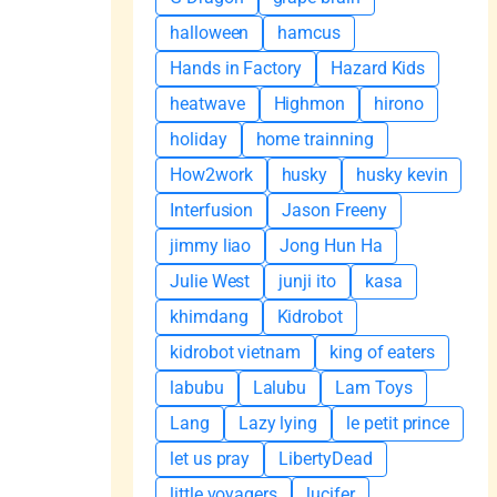
halloween
hamcus
Hands in Factory
Hazard Kids
heatwave
Highmon
hirono
holiday
home trainning
How2work
husky
husky kevin
Interfusion
Jason Freeny
jimmy liao
Jong Hun Ha
Julie West
junji ito
kasa
khimdang
Kidrobot
kidrobot vietnam
king of eaters
labubu
Lalubu
Lam Toys
Lang
Lazy lying
le petit prince
let us pray
LibertyDead
little voyagers
lucifer