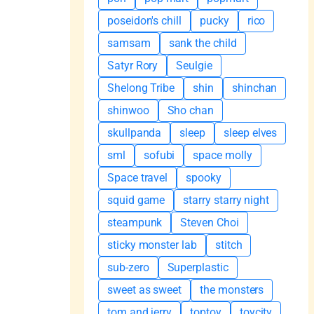
poseidon's chill
pucky
rico
samsam
sank the child
Satyr Rory
Seulgie
Shelong Tribe
shin
shinchan
shinwoo
Sho chan
skullpanda
sleep
sleep elves
sml
sofubi
space molly
Space travel
spooky
squid game
starry starry night
steampunk
Steven Choi
sticky monster lab
stitch
sub-zero
Superplastic
sweet as sweet
the monsters
tom and jerry
toptoy
toycity