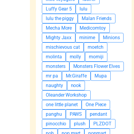
Luffy Gear 5
lulu
lulu the piggy
Malan Friends
Mecha More
Medicomtoy
Mighty Jaxx
minime
Minions
mischievous cat
moetch
molinta
molly
momiji
monsters
Monsters Flower Elves
mr pa
Mr.Giraffe
Mupa
naughty
nook
Oleander Workshop
one little planet
One Piece
panghu
PAWS
pendant
pinocchio
plush
PLZDOT
poh
pop mart
popmart