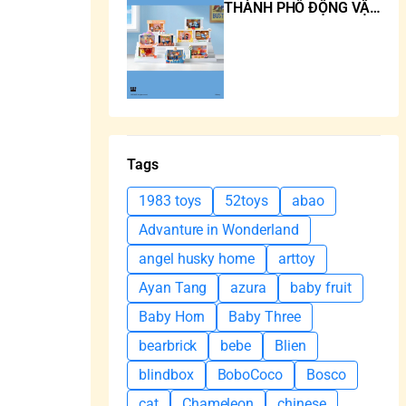
THÀNH PHỐ ĐỘNG VẬT
ZOOTOPIA
Tags
1983 toys
52toys
abao
Advanture in Wonderland
angel husky home
arttoy
Ayan Tang
azura
baby fruit
Baby Horn
Baby Three
bearbrick
bebe
Blien
blindbox
BoboCoco
Bosco
cat
Chameleon
chinese