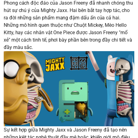
Phong cách độc đáo của Jason Freeny đã nhanh chóng thu
hút sự chú ý của Mighty Jaxx. Hai bên bắt tay hợp tác, cho
ra đời những sản phẩm mang đậm dấu ấn của cả hai.
Những mô hình quen thuộc như Chuột Mickey, Mèo Hello
Kitty, hay các nhân vật One Piece được Jason Freeny "mổ
xẻ" một cách tinh tế, phơi bày phần bên trong đầy chi tiết và
đầy màu sắc.
Sự kết hợp giữa Mighty Jaxx và Jason Freeny đã tạo nên
những kiệt tác nghệ thuật đầy mê hoặc, khiến giới mộ điệu