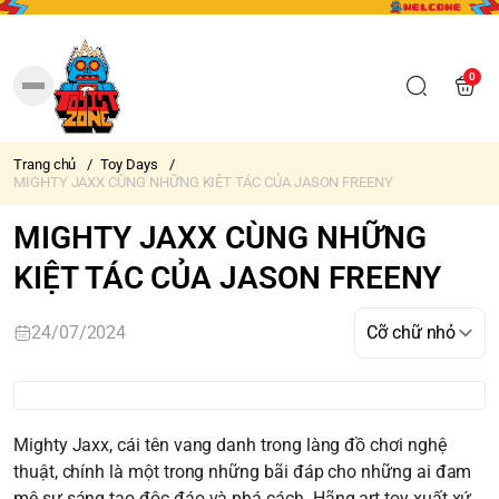
0
Trang chủ
/
Toy Days
/
MIGHTY JAXX CÙNG NHỮNG KIỆT TÁC CỦA JASON FREENY
MIGHTY JAXX CÙNG NHỮNG
KIỆT TÁC CỦA JASON FREENY
24/07/2024
Mighty Jaxx, cái tên vang danh trong làng đồ chơi nghệ
thuật, chính là một trong những bãi đáp cho những ai đam
mê sự sáng tạo độc đáo và phá cách. Hãng art toy xuất xứ