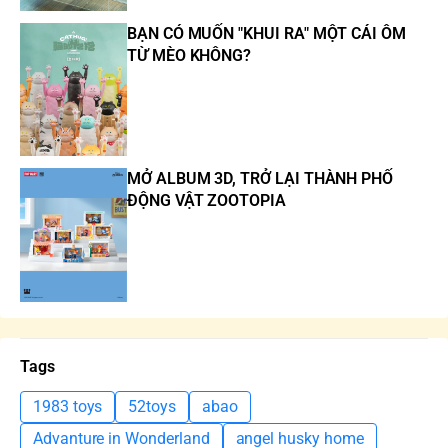
BẠN CÓ MUỐN "KHUI RA" MỘT CÁI ÔM
TỪ MÈO KHÔNG?
MỞ ALBUM 3D, TRỞ LẠI THÀNH PHỐ
ĐỘNG VẬT ZOOTOPIA
Tags
1983 toys
52toys
abao
Advanture in Wonderland
angel husky home