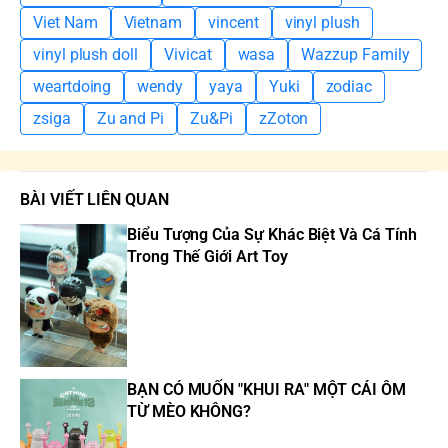
Viet Nam
Vietnam
vincent
vinyl plush
vinyl plush doll
Vivicat
wasa
Wazzup Family
weartdoing
wendy
yaya
Yuki
zodiac
zsiga
Zu and Pi
Zu&Pi
zZoton
BÀI VIẾT LIÊN QUAN
Biểu Tượng Của Sự Khác Biệt Và Cá Tính
Trong Thế Giới Art Toy
BẠN CÓ MUỐN "KHUI RA" MỘT CÁI ÔM
TỪ MÈO KHÔNG?