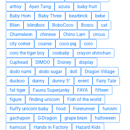
arttoy
Ayan Tang
azura
baby fruit
Baby Horn
Baby Three
bearbrick
bebe
Blien
blindbox
BoboCoco
Bosco
cat
Chameleon
chinese
Chino Lam
circus
city corner
coarse
coco pig
coro
coro the tiger boy
cosbaby
crayon shinchan
Cuphead
DIMOO
Disney
display
dodo nami
dodo sugar
doll
Dragon Village
duckoo
dunny
dunny 5"
event
Fairy Tale
fat tiger
Fauna Superjanky
FAYA
fifteen
figure
finding unicorn
Fish of the world
fluffy unicorn baby
food
Forerunner
funism
gachapon
G-Dragon
grape brain
halloween
hamcus
Hands in Factory
Hazard Kids