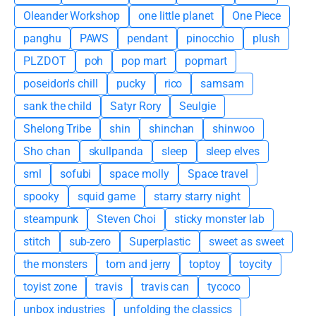
Oleander Workshop
one little planet
One Piece
panghu
PAWS
pendant
pinocchio
plush
PLZDOT
poh
pop mart
popmart
poseidon's chill
pucky
rico
samsam
sank the child
Satyr Rory
Seulgie
Shelong Tribe
shin
shinchan
shinwoo
Sho chan
skullpanda
sleep
sleep elves
sml
sofubi
space molly
Space travel
spooky
squid game
starry starry night
steampunk
Steven Choi
sticky monster lab
stitch
sub-zero
Superplastic
sweet as sweet
the monsters
tom and jerry
toptoy
toycity
toyist zone
travis
travis can
tycoco
unbox industries
unfolding the classics