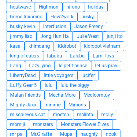
heatwave
Highmon
hirono
holiday
home trainning
How2work
husky
husky kevin
Interfusion
Jason Freeny
jimmy liao
Jong Hun Ha
Julie West
junji ito
kasa
khimdang
Kidrobot
kidrobot vietnam
king of eaters
labubu
Lalubu
Lam Toys
Lang
Lazy lying
le petit prince
let us pray
LibertyDead
little voyagers
lucifer
Luffy Gear 5
lulu
lulu the piggy
Malan Friends
Mecha More
Medicomtoy
Mighty Jaxx
minime
Minions
mischievous cat
moetch
molinta
molly
momiji
monsters
Monsters Flower Elves
mr pa
Mr.Giraffe
Mupa
naughty
nook