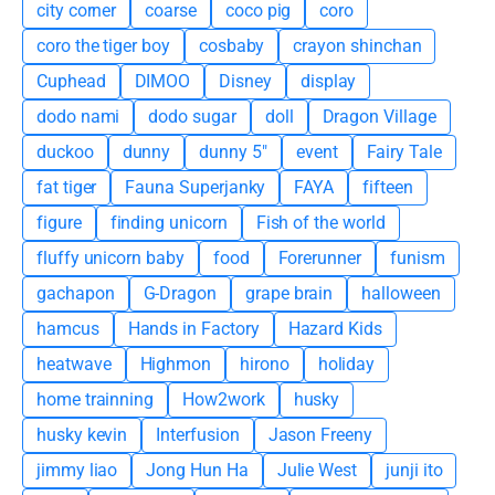
city corner
coarse
coco pig
coro
coro the tiger boy
cosbaby
crayon shinchan
Cuphead
DIMOO
Disney
display
dodo nami
dodo sugar
doll
Dragon Village
duckoo
dunny
dunny 5"
event
Fairy Tale
fat tiger
Fauna Superjanky
FAYA
fifteen
figure
finding unicorn
Fish of the world
fluffy unicorn baby
food
Forerunner
funism
gachapon
G-Dragon
grape brain
halloween
hamcus
Hands in Factory
Hazard Kids
heatwave
Highmon
hirono
holiday
home trainning
How2work
husky
husky kevin
Interfusion
Jason Freeny
jimmy liao
Jong Hun Ha
Julie West
junji ito