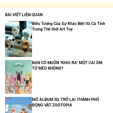
BÀI VIẾT LIÊN QUAN
Biểu Tượng Của Sự Khác Biệt Và Cá Tính
Trong Thế Giới Art Toy
BẠN CÓ MUỐN "KHUI RA" MỘT CÁI ÔM
TỪ MÈO KHÔNG?
MỞ ALBUM 3D, TRỞ LẠI THÀNH PHỐ
ĐỘNG VẬT ZOOTOPIA