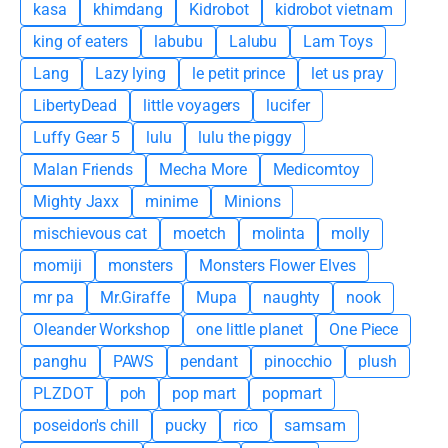
kasa
khimdang
Kidrobot
kidrobot vietnam
king of eaters
labubu
Lalubu
Lam Toys
Lang
Lazy lying
le petit prince
let us pray
LibertyDead
little voyagers
lucifer
Luffy Gear 5
lulu
lulu the piggy
Malan Friends
Mecha More
Medicomtoy
Mighty Jaxx
minime
Minions
mischievous cat
moetch
molinta
molly
momiji
monsters
Monsters Flower Elves
mr pa
Mr.Giraffe
Mupa
naughty
nook
Oleander Workshop
one little planet
One Piece
panghu
PAWS
pendant
pinocchio
plush
PLZDOT
poh
pop mart
popmart
poseidon's chill
pucky
rico
samsam