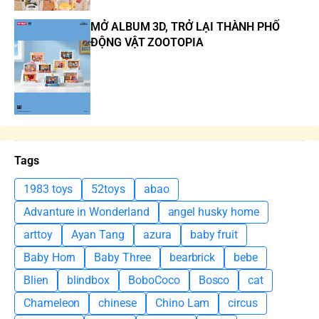
MỞ ALBUM 3D, TRỞ LẠI THÀNH PHỐ
ĐỘNG VẬT ZOOTOPIA
Tags
1983 toys
52toys
abao
Advanture in Wonderland
angel husky home
arttoy
Ayan Tang
azura
baby fruit
Baby Horn
Baby Three
bearbrick
bebe
Blien
blindbox
BoboCoco
Bosco
cat
Chameleon
chinese
Chino Lam
circus