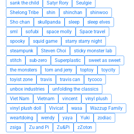
sank the child
Satyr Rory
Seulgie
Shelong Tribe
shin
shinchan
shinwoo
Sho chan
skullpanda
sleep
sleep elves
sml
sofubi
space molly
Space travel
spooky
squid game
starry starry night
steampunk
Steven Choi
sticky monster lab
stitch
sub-zero
Superplastic
sweet as sweet
the monsters
tom and jerry
toptoy
toycity
toyist zone
travis
travis can
tycoco
unbox industries
unfolding the classics
Viet Nam
Vietnam
vincent
vinyl plush
vinyl plush doll
Vivicat
wasa
Wazzup Family
weartdoing
wendy
yaya
Yuki
zodiac
zsiga
Zu and Pi
Zu&Pi
zZoton