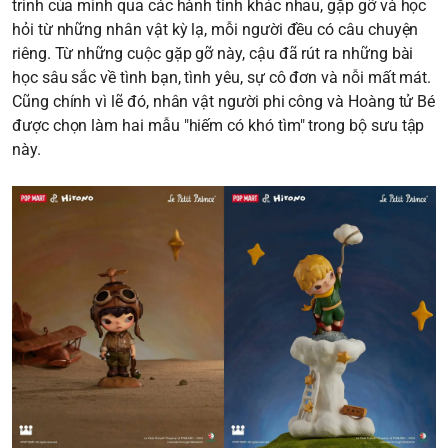
trình của mình qua các hành tinh khác nhau, gặp gỡ và học
hỏi từ những nhân vật kỳ lạ, mỗi người đều có câu chuyện
riêng. Từ những cuộc gặp gỡ này, cậu đã rút ra những bài
học sâu sắc về tình bạn, tình yêu, sự cô đơn và nỗi mất mát.
Cũng chính vì lẽ đó, nhân vật người phi công và Hoàng tử Bé
được chọn làm hai mẫu "hiếm có khó tìm" trong bộ sưu tập
này.