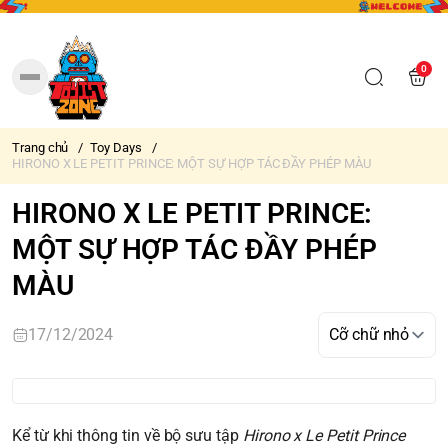
0
Trang chủ
/
Toy Days
/
HIRONO X LE PETIT PRINCE: MỘT SỰ HỢP TÁC ĐẦY PHÉP MÀU
HIRONO X LE PETIT PRINCE:
MỘT SỰ HỢP TÁC ĐẦY PHÉP
MÀU
17/12/2024
Kể từ khi thông tin về bộ sưu tập
Hirono x Le Petit Prince