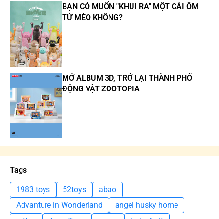
BẠN CÓ MUỐN "KHUI RA" MỘT CÁI ÔM
TỪ MÈO KHÔNG?
MỞ ALBUM 3D, TRỞ LẠI THÀNH PHỐ
ĐỘNG VẬT ZOOTOPIA
Tags
1983 toys
52toys
abao
Advanture in Wonderland
angel husky home