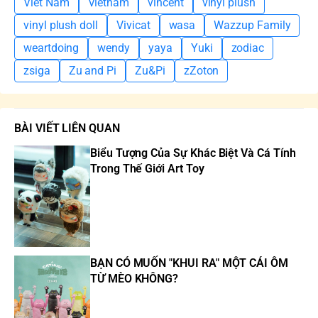
Viet Nam
Vietnam
vincent
vinyl plush
vinyl plush doll
Vivicat
wasa
Wazzup Family
weartdoing
wendy
yaya
Yuki
zodiac
zsiga
Zu and Pi
Zu&Pi
zZoton
BÀI VIẾT LIÊN QUAN
Biểu Tượng Của Sự Khác Biệt Và Cá Tính
Trong Thế Giới Art Toy
BẠN CÓ MUỐN "KHUI RA" MỘT CÁI ÔM
TỪ MÈO KHÔNG?