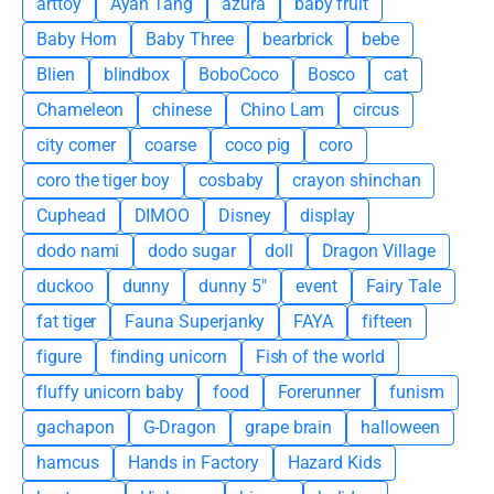
arttoy
Ayan Tang
azura
baby fruit
Baby Horn
Baby Three
bearbrick
bebe
Blien
blindbox
BoboCoco
Bosco
cat
Chameleon
chinese
Chino Lam
circus
city corner
coarse
coco pig
coro
coro the tiger boy
cosbaby
crayon shinchan
Cuphead
DIMOO
Disney
display
dodo nami
dodo sugar
doll
Dragon Village
duckoo
dunny
dunny 5"
event
Fairy Tale
fat tiger
Fauna Superjanky
FAYA
fifteen
figure
finding unicorn
Fish of the world
fluffy unicorn baby
food
Forerunner
funism
gachapon
G-Dragon
grape brain
halloween
hamcus
Hands in Factory
Hazard Kids