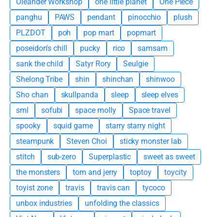
Oleander Workshop
one little planet
One Piece
panghu
PAWS
pendant
pinocchio
plush
PLZDOT
poh
pop mart
popmart
poseidon's chill
pucky
rico
samsam
sank the child
Satyr Rory
Seulgie
Shelong Tribe
shin
shinchan
shinwoo
Sho chan
skullpanda
sleep
sleep elves
sml
sofubi
space molly
Space travel
spooky
squid game
starry starry night
steampunk
Steven Choi
sticky monster lab
stitch
sub-zero
Superplastic
sweet as sweet
the monsters
tom and jerry
toptoy
toycity
toyist zone
travis
travis can
tycoco
unbox industries
unfolding the classics