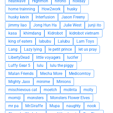
heatwave
Highmon
hirono
holiday
home trainning
How2work
husky
husky kevin
Interfusion
Jason Freeny
jimmy liao
Jong Hun Ha
Julie West
junji ito
kasa
khimdang
Kidrobot
kidrobot vietnam
king of eaters
labubu
Lalubu
Lam Toys
Lang
Lazy lying
le petit prince
let us pray
LibertyDead
little voyagers
lucifer
Luffy Gear 5
lulu
lulu the piggy
Malan Friends
Mecha More
Medicomtoy
Mighty Jaxx
minime
Minions
mischievous cat
moetch
molinta
molly
momiji
monsters
Monsters Flower Elves
mr pa
Mr.Giraffe
Mupa
naughty
nook