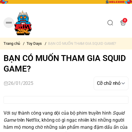
0
Trang chủ
/
Toy Days
/
BẠN CÓ MUỐN THAM GIA SQUID GAME?
BẠN CÓ MUỐN THAM GIA SQUID
GAME?
26/01/2025
Với sự thành công vang dội của bộ phim truyền hình
Squid
Game
trên Netflix, không có gì ngạc nhiên khi những người
hâm mộ mong chờ những sản phẩm mang đậm dấu ấn của