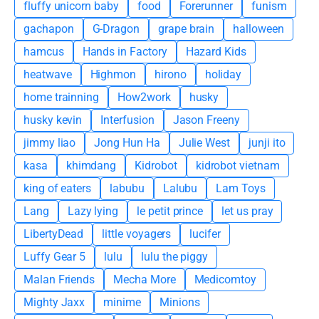
fluffy unicorn baby
food
Forerunner
funism
gachapon
G-Dragon
grape brain
halloween
hamcus
Hands in Factory
Hazard Kids
heatwave
Highmon
hirono
holiday
home trainning
How2work
husky
husky kevin
Interfusion
Jason Freeny
jimmy liao
Jong Hun Ha
Julie West
junji ito
kasa
khimdang
Kidrobot
kidrobot vietnam
king of eaters
labubu
Lalubu
Lam Toys
Lang
Lazy lying
le petit prince
let us pray
LibertyDead
little voyagers
lucifer
Luffy Gear 5
lulu
lulu the piggy
Malan Friends
Mecha More
Medicomtoy
Mighty Jaxx
minime
Minions