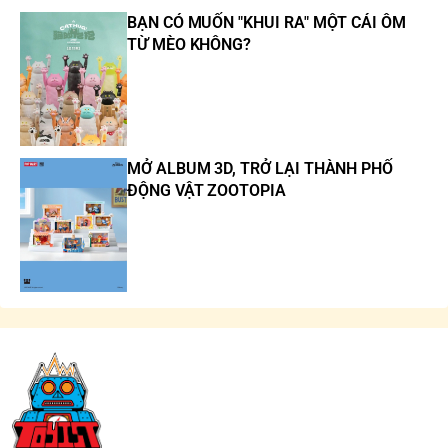
BẠN CÓ MUỐN "KHUI RA" MỘT CÁI ÔM
TỪ MÈO KHÔNG?
MỞ ALBUM 3D, TRỞ LẠI THÀNH PHỐ
ĐỘNG VẬT ZOOTOPIA