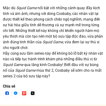
Mặc dù
Squid Game
nổi bật với những cảnh quay đầy kịch
tính và ám ảnh, nhưng với dòng Cosbaby, các nhân vật lại
được thiết kế theo phong cách chibi ngộ nghĩnh, mang đến
sự hài hòa giữa tính dễ thương và sự mạnh mẽ trong từng
chi tiết. Những thiết kế này không chỉ khiến người hâm mộ
yêu thích mà còn tạo nên một bộ sưu tập độc đáo, vừa phản
ánh đúng tinh thần của
Squid Game
, vừa đem lại sự thú vị
cho người chơi.
Hãy cùng sưu tầm series này để không bỏ lỡ bất kỳ nhân vật
nào và tiếp tục hành trình khám phá những điều thú vị từ
Squid Game
qua lăng kính Cosbaby! Biết đâu với sự bùng
nổ của
Squid Game
mùa thứ 2, Cosbaby sẽ sớm cho ra mắt
series 2 của bộ sưu tập này?
Chia sẻ