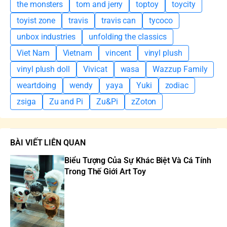
the monsters
tom and jerry
toptoy
toycity
toyist zone
travis
travis can
tycoco
unbox industries
unfolding the classics
Viet Nam
Vietnam
vincent
vinyl plush
vinyl plush doll
Vivicat
wasa
Wazzup Family
weartdoing
wendy
yaya
Yuki
zodiac
zsiga
Zu and Pi
Zu&Pi
zZoton
BÀI VIẾT LIÊN QUAN
Biểu Tượng Của Sự Khác Biệt Và Cá Tính
Trong Thế Giới Art Toy