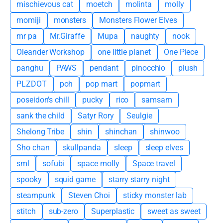
mischievous cat
moetch
molinta
molly
momiji
monsters
Monsters Flower Elves
mr pa
Mr.Giraffe
Mupa
naughty
nook
Oleander Workshop
one little planet
One Piece
panghu
PAWS
pendant
pinocchio
plush
PLZDOT
poh
pop mart
popmart
poseidon's chill
pucky
rico
samsam
sank the child
Satyr Rory
Seulgie
Shelong Tribe
shin
shinchan
shinwoo
Sho chan
skullpanda
sleep
sleep elves
sml
sofubi
space molly
Space travel
spooky
squid game
starry starry night
steampunk
Steven Choi
sticky monster lab
stitch
sub-zero
Superplastic
sweet as sweet