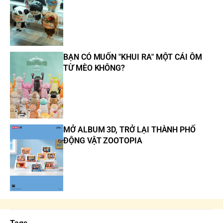
BẠN CÓ MUỐN "KHUI RA" MỘT CÁI ÔM
TỪ MÈO KHÔNG?
MỞ ALBUM 3D, TRỞ LẠI THÀNH PHỐ
ĐỘNG VẬT ZOOTOPIA