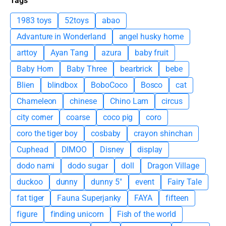
Tags
1983 toys
52toys
abao
Advanture in Wonderland
angel husky home
arttoy
Ayan Tang
azura
baby fruit
Baby Horn
Baby Three
bearbrick
bebe
Blien
blindbox
BoboCoco
Bosco
cat
Chameleon
chinese
Chino Lam
circus
city corner
coarse
coco pig
coro
coro the tiger boy
cosbaby
crayon shinchan
Cuphead
DIMOO
Disney
display
dodo nami
dodo sugar
doll
Dragon Village
duckoo
dunny
dunny 5"
event
Fairy Tale
fat tiger
Fauna Superjanky
FAYA
fifteen
figure
finding unicorn
Fish of the world