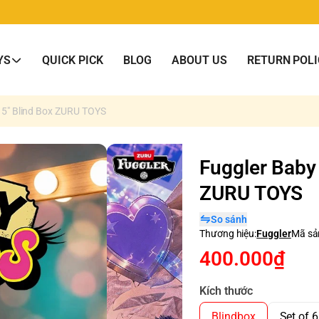
YS
QUICK PICK
BLOG
ABOUT US
RETURN POLI
 5" Blind Box ZURU TOYS
Fuggler Baby
ZURU TOYS
So sánh
Thương hiệu:
Fuggler
Mã sả
400.000₫
Kích thước
Blindbox
Set of 