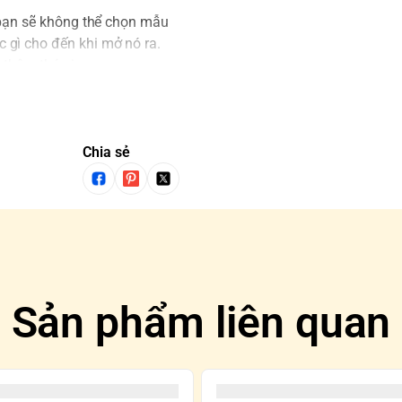
 bạn sẽ không thể chọn mẫu
 gì cho đến khi mở nó ra.
 thêm thú vị.
g trường hợp mua cả SET và
ợc tô đen trên Blindbox
Chia sẻ
Sản phẩm liên quan