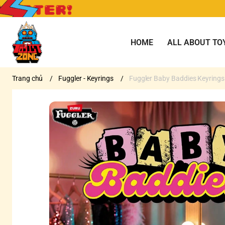
HOME
ALL ABOUT TO
Trang chủ
/
Fuggler - Keyrings
/
Fuggler Baby Baddies Keyrings