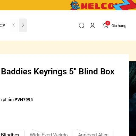
0
CY
CONTACT US
FAQs
Giỏ hàng
 Baddies Keyrings 5" Blind Box
n phẩm:
PVN7995
6 Blindbox
Wide Eyed Weirdo
Annoyed Alien