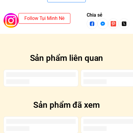
· Cat skull head sculpt *1
· Jumpsuit *1
· Magic gloves *2
Chia sẻ
Follow Tụi Mình Nè
· Battle boots *2
· Mechanical cannon *1
· Time-travel backpack *1
Sản phẩm liên quan
Sản phẩm đã xem