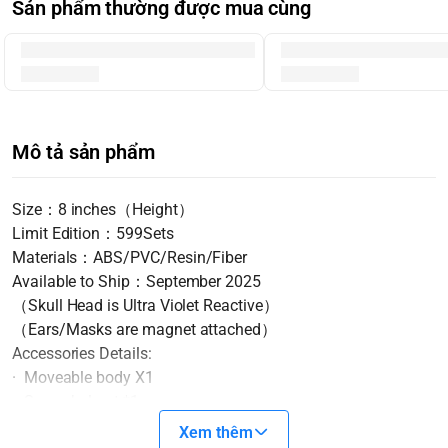
Sản phẩm thường được mua cùng
Mô tả sản phẩm
Size：8 inches（Height）
Limit Edition：599Sets
Materials：ABS/PVC/Resin/Fiber
Available to Ship：September 2025
（Skull Head is Ultra Violet Reactive）
（Ears/Masks are magnet attached）
Accessories Details:
· Moveable body X1
· Space helmet *1
· Cat headgear (with magnetic face mask/ears) *1
Xem thêm