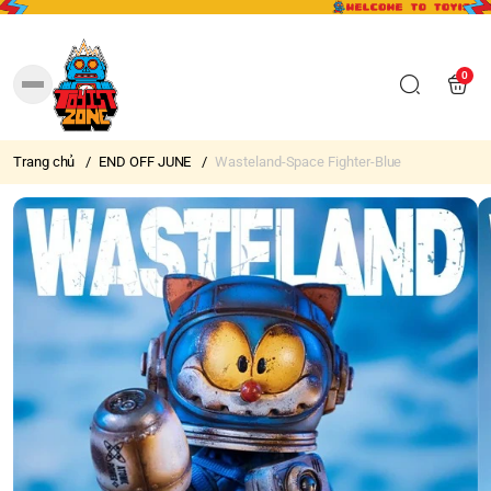
0
Trang chủ
/
END OFF JUNE
/
Wasteland-Space Fighter-Blue