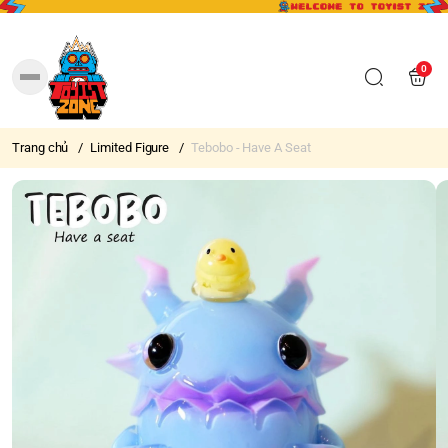
0
Trang chủ
/
Limited Figure
/
Tebobo - Have A Seat