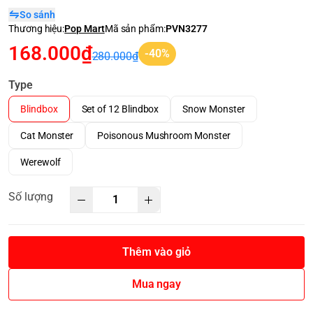
So sánh
Thương hiệu:
Pop Mart
Mã sản phẩm:
PVN3277
168.000₫
-40%
280.000₫
Type
Blindbox
Set of 12 Blindbox
Snow Monster
Cat Monster
Poisonous Mushroom Monster
Werewolf
Số lượng
Thêm vào giỏ
Mua ngay