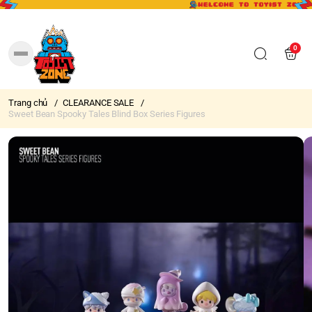
0
Trang chủ
/
CLEARANCE SALE
/
Sweet Bean Spooky Tales Blind Box Series Figures