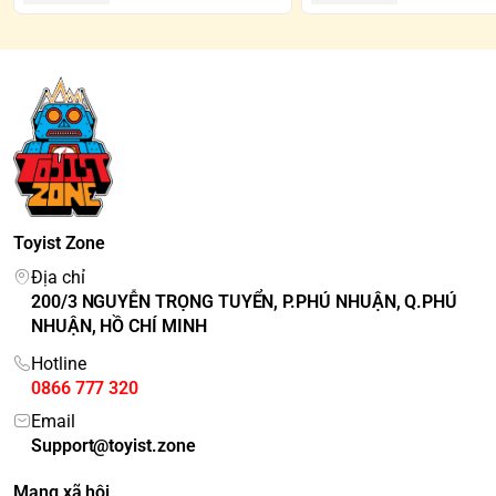
vị.
Các Blindbox ở cùng một SET sẽ không trùng nhau. Trong
trường hợp mua cả SET và xuất hiện SECRET/CHASER thì
sẽ mất một mẫu cơ bản.
*SECRET/CHASER: Là những mẫu hiếm gặp và thường
được tô đen trên Blind Box
Toyist Zone
Địa chỉ
200/3 NGUYỄN TRỌNG TUYỂN, P.PHÚ NHUẬN, Q.PHÚ
NHUẬN, HỒ CHÍ MINH
Hotline
0866 777 320
Email
Support@toyist.zone
Mạng xã hội