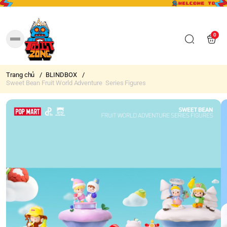
0
Trang chủ
/
BLINDBOX
/
Sweet Bean Fruit World Adventure Series Figures