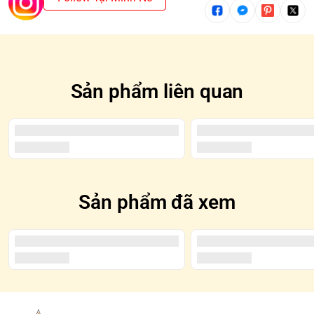
trường hợp mua cả SET và xuất hiện SECRET/CHASER thì
sẽ mất một mẫu cơ bản.
*SECRET/CHASER: Là những mẫu hiếm gặp và thường
được tô đen trên Blindbox
Sản phẩm liên quan
Sản phẩm đã xem