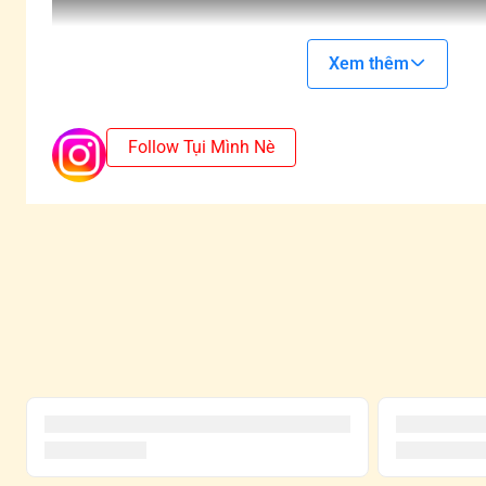
Xem thêm
Follow Tụi Mình Nè
Nhãn Hàng: POPMART
Kích Thước: 7~9cm
Chất Liệu: Vinyl/ABS/PVC
Độ Tuổi: 15+
-------
Xin lưu ý: những sản phẩm này được gọi là "Blind box" -
mà bạn sẽ nhận được. Bạn sẽ không biết mình nhận được
Sự bất ngờ sẽ là một gia vị không thể thiếu cho cuộc chơi
Các Blindbox ở cùng một SET sẽ không trùng nhau. Tron
xuất hiện SECRET/CHASER thì sẽ mất một mẫu cơ bản.
*SECRET/CHASER: Là những mẫu hiếm gặp và thường đư