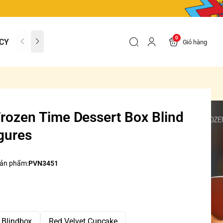
0
CY
CONTACT US
FAQs
Giỏ hàng
rozen Time Dessert Box Blind
gures
ản phẩm:
PVN3451
9 Blindbox
Red Velvet Cupcake