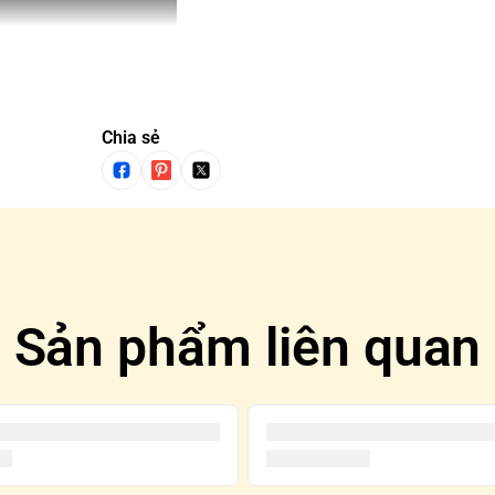
Chia sẻ
 bạn sẽ không thể chọn mẫu
 gì cho đến khi mở nó ra.
Sản phẩm liên quan
 thêm thú vị.
g trường hợp mua cả SET và
ợc tô đen trên Blindbox