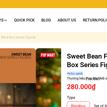
YS
QUICK PICK
BLOG
ABOUT US
RETURN POLI
Blind Box Series Figures
Sweet Bean F
Box Series Fi
So sánh
Thương hiệu:
Pop Mart
Mã s
280.000₫
Type
Blindbox
Set of 