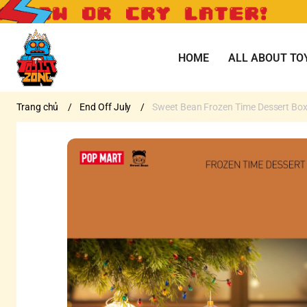
HOME
ALL ABOUT TO
Trang chủ
/
End Off July
/
Sweet Bean Frozen Time Dessert Box 