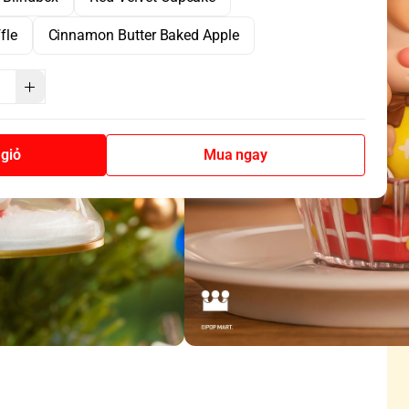
fle
Cinnamon Butter Baked Apple
giỏ
Mua ngay