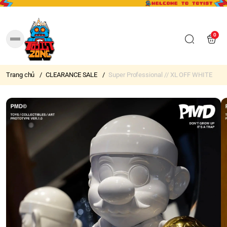
0
Trang chủ
/
CLEARANCE SALE
/
Super Professional // XL OFF WHITE