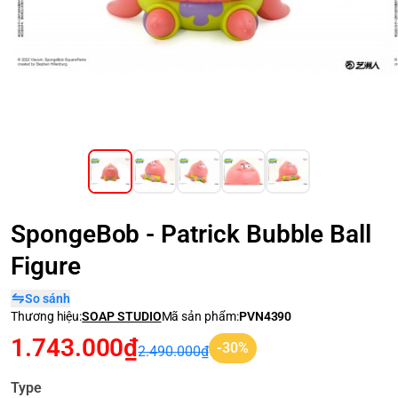
SpongeBob - Patrick Bubble Ball
Figure
So sánh
Thương hiệu:
SOAP STUDIO
Mã sản phẩm:
PVN4390
1.743.000₫
-30%
2.490.000₫
Type