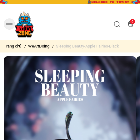
0
Trang chủ
/
WeArtDoing
/
Sleeping Beauty-Apple Fairies-Black