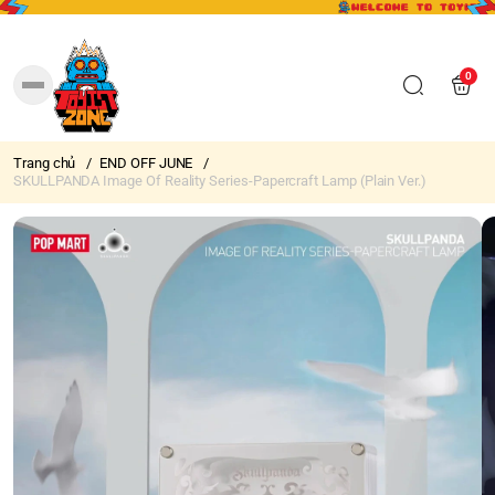
0
Trang chủ
/
END OFF JUNE
/
SKULLPANDA Image Of Reality Series-Papercraft Lamp (Plain Ver.)