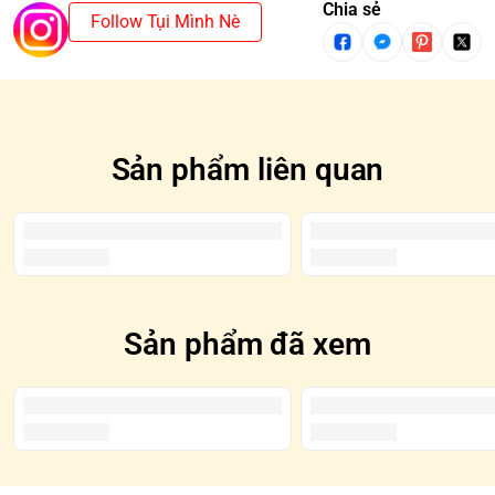
trường hợp mua cả SET và xuất hiện SECRET/CHASER thì
Chia sẻ
Follow Tụi Mình Nè
sẽ mất một mẫu cơ bản.
*SECRET/CHASER: Là những mẫu hiếm gặp và thường
được tô đen trên Blindbox
Sản phẩm liên quan
Sản phẩm đã xem