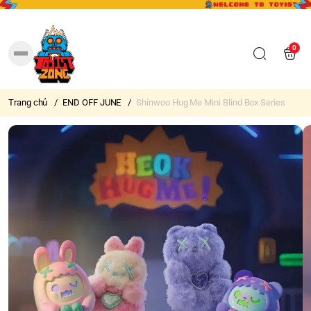
0
Trang chủ
/
END OFF JUNE
/
Shinwoo Hug Me Mini Blind Box Series