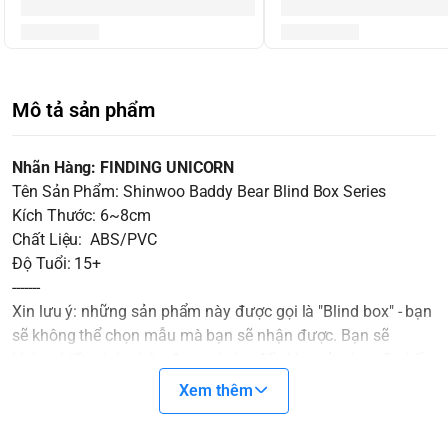
Mô tả sản phẩm
Nhãn Hàng: FINDING UNICORN
Tên Sản Phẩm: Shinwoo Baddy Bear Blind Box Series
Kích Thước: 6~8cm
Chất Liệu: ABS/PVC
Độ Tuổi: 15+
-------
Xin lưu ý: những sản phẩm này được gọi là "Blind box" - bạn
sẽ không thể chọn mẫu mà bạn sẽ nhận được. Bạn sẽ
không biết mình nhận được gì cho đến khi mở nó ra. Sự bất
ngờ sẽ là một gia vị không thể thiếu cho cuộc chơi thêm thú
Xem thêm
vị.
Các Blindbox ở cùng một SET sẽ không trùng nhau. Trong