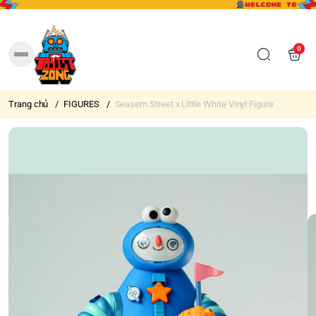
0
Trang chủ
/
FIGURES
/
Seasem Street x Little White Vinyl Figure