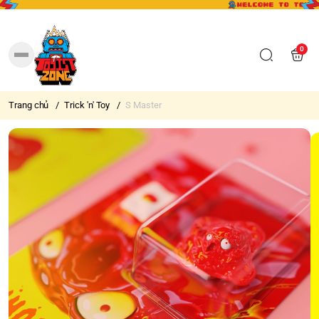
0
Trang chủ
/
Trick 'n' Toy
/
S Master