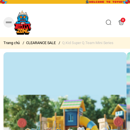
0
Trang chủ
/
CLEARANCE SALE
/
Q.Kid Super Q.Team Mini Series