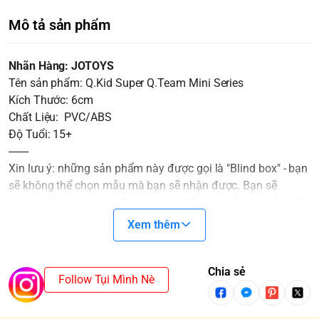
Mô tả sản phẩm
Nhãn Hàng: JOTOYS
Tên sản phẩm: Q.Kid Super Q.Team Mini Series
Kích Thước: 6cm
Chất Liệu: PVC/ABS
Độ Tuổi: 15+
-------
Xin lưu ý: những sản phẩm này được gọi là "Blind box" - bạn
sẽ không thể chọn mẫu mà bạn sẽ nhận được. Bạn sẽ
không biết mình nhận được gì cho đến khi mở nó ra. Sự bất
ngờ sẽ là một gia vị không thể thiếu cho cuộc chơi thêm thú
Xem thêm
vị.
Các Blindbox ở cùng một SET sẽ không trùng nhau. Trong
trường hợp mua cả SET và xuất hiện SECRET/CHASER thì
Chia sẻ
Follow Tụi Mình Nè
sẽ mất một mẫu cơ bản.
*SECRET/CHASER: Là những mẫu hiếm gặp và thường