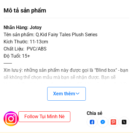
Mô tả sản phẩm
Nhãn Hàng: Jotoy
Tên sản phẩm: Q.Kid Fairy Tales Plush Series
Kích Thước: 11-13cm
Chất Liệu: PVC/ABS
Độ Tuổi: 15+
-------
Xin lưu ý: những sản phẩm này được gọi là "Blind box" - bạn
sẽ không thể chọn mẫu mà bạn sẽ nhận được. Bạn sẽ
không biết mình nhận được gì cho đến khi mở nó ra. Sự bất
ngờ sẽ là một gia vị không thể thiếu cho cuộc chơi thêm thú
Xem thêm
vị.
Các Blindbox ở cùng một SET sẽ không trùng nhau. Trong
trường hợp mua cả SET và xuất hiện SECRET/CHASER thì
Chia sẻ
Follow Tụi Mình Nè
sẽ mất một mẫu cơ bản.
*SECRET/CHASER: Là những mẫu hiếm gặp và thường