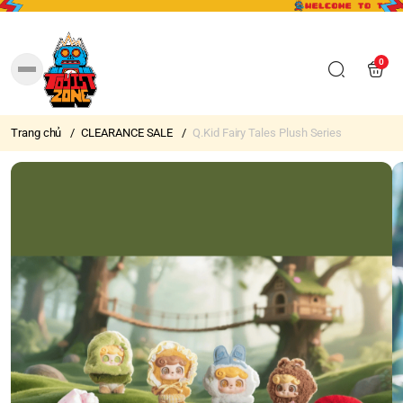
0
Trang chủ
/
CLEARANCE SALE
/
Q.Kid Fairy Tales Plush Series