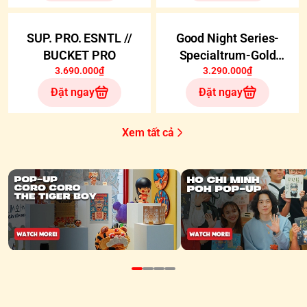
SUP. PRO. ESNTL //
Good Night Series-
BUCKET PRO
Specialtrum-Gold
3.690.000₫
3.290.000₫
Holiday
Đặt ngay
Đặt ngay
Xem tất cả