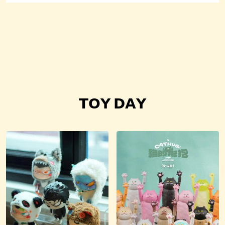
𝗧𝗢𝗬 𝗗𝗔𝗬