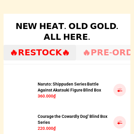
𝗡𝗘𝗪 𝗛𝗘𝗔𝗧. 𝗢𝗟𝗗 𝗚𝗢𝗟𝗗.
𝗔𝗟𝗟 𝗛𝗘𝗥𝗘.
🔥𝗥𝗘𝗦𝗧𝗢𝗖𝗞🔥
🔥𝗣𝗥𝗘-𝗢𝗥𝗗
Naruto: Shippuden Series Battle
Against Akatsuki Figure Blind Box
360.000₫
Courage the Cowardly Dog" Blind Box
Series
220.000₫