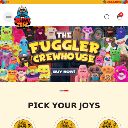
0
𝗣𝗜𝗖𝗞 𝗬𝗢𝗨𝗥 𝗝𝗢𝗬𝗦