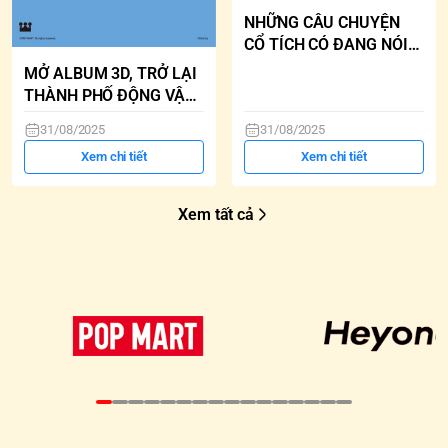
NHỮNG CÂU CHUYỆN
CỔ TÍCH CÓ ĐANG NÓI
THẬT?
MỞ ALBUM 3D, TRỞ LẠI
THÀNH PHỐ ĐỘNG VẬT
ZOOTOPIA
31/08/2025
31/08/2025
Xem chi tiết
Xem chi tiết
Xem tất cả