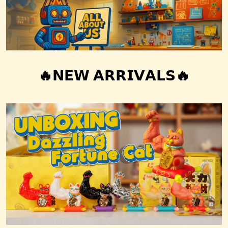
🔥𝗡𝗘𝗪 𝗔𝗥𝗥𝗜𝗩𝗔𝗟𝗦🔥