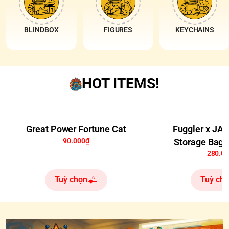
BLINDBOX
FIGURES
KEYCHAINS
HOT ITEMS!
Great Power Fortune Cat
Fuggler x JA
90.000₫
Storage Bag 
280.0
Tuỳ chọn
Tuỳ ch