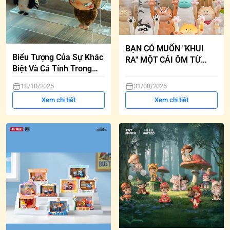
BẠN CÓ MUỐN "KHUI
Biểu Tượng Của Sự Khác
RA" MỘT CÁI ÔM TỪ
Biệt Và Cá Tính Trong
MÈO KHÔNG?
Thế Giới Art Toy
18/10/2025
31/08/2025
Xem chi tiết
Xem chi tiết