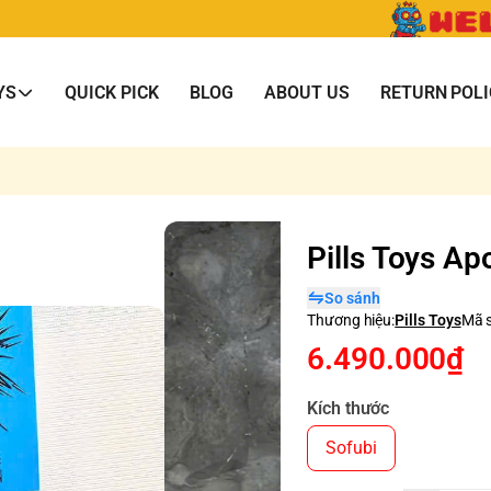
YS
QUICK PICK
BLOG
ABOUT US
RETURN POLI
Pills Toys Ap
So sánh
Thương hiệu:
Pills Toys
Mã 
6.490.000₫
Kích thước
Sofubi