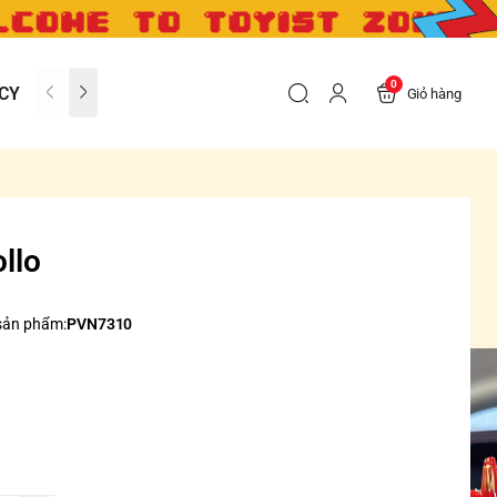
0
CY
CONTACT US
FAQs
Giỏ hàng
ollo
sản phẩm:
PVN7310