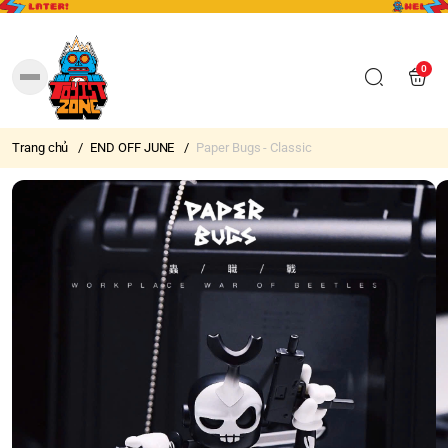
0
Trang chủ
/
END OFF JUNE
/
Paper Bugs - Classic