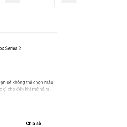
ox Series 2
 bạn sẽ không thể chọn mẫu
 gì cho đến khi mở nó ra.
 thêm thú vị.
g trường hợp mua cả SET và
ợc tô đen trên Blindbox
Chia sẻ