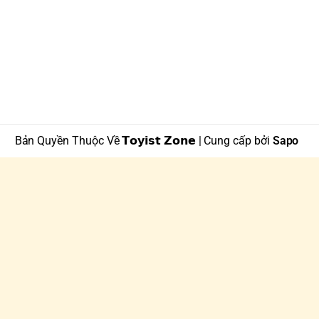
Bản Quyền Thuộc Về 𝗧𝗼𝘆𝗶𝘀𝘁 𝗭𝗼𝗻𝗲 | Cung cấp bởi
Sapo