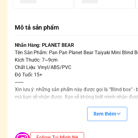
Mô tả sản phẩm
Nhãn Hàng: PLANET BEAR
Tên Sản Phẩm: Pan Pan Planet Bear Taiyaki Mini Blind B
Kích Thước: 7~9cm
Chất Liệu: Vinyl/ABS/PVC
Độ Tuổi: 15+
-------
Xin lưu ý: những sản phẩm này được gọi là "Blind box" -
mà bạn sẽ nhận được. Bạn sẽ không biết mình nhận được
Sự bất ngờ sẽ là một gia vị không thể thiếu cho cuộc chơi
Các Blindbox ở cùng một SET sẽ không trùng nhau. Tron
Xem thêm
xuất hiện SECRET/CHASER thì sẽ mất một mẫu cơ bản.
*SECRET/CHASER: Là những mẫu hiếm gặp và thường đư
Follow Tụi Mình Nè