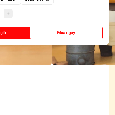
giỏ
Mua ngay