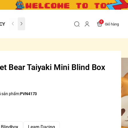
0
CY
CONTACT US
FAQs
Giỏ hàng
t Bear Taiyaki Mini Blind Box
 sản phẩm:
PVN4173
9 Blindbox
Learn Dacing