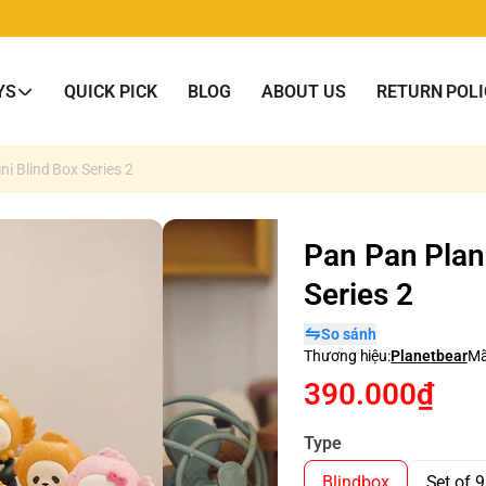
YS
QUICK PICK
BLOG
ABOUT US
RETURN POLI
ni Blind Box Series 2
Pan Pan Plane
Series 2
So sánh
Thương hiệu:
Planetbear
Mã
390.000₫
Type
Blindbox
Set of 