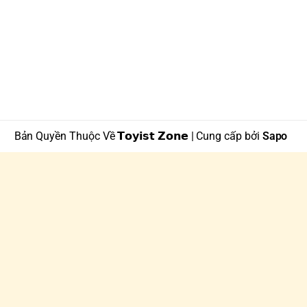
Bản Quyền Thuộc Về 𝗧𝗼𝘆𝗶𝘀𝘁 𝗭𝗼𝗻𝗲 | Cung cấp bởi
Sapo