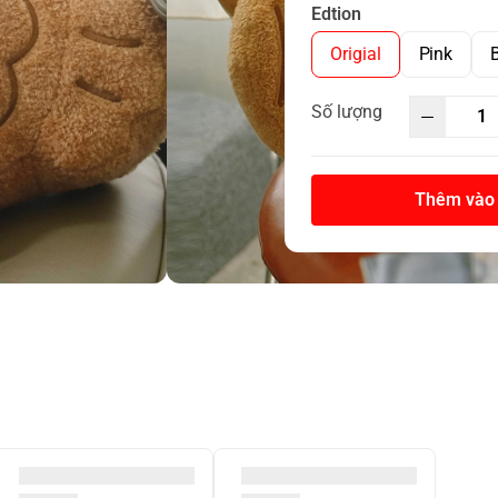
Edtion
Origial
Pink
Số lượng
Thêm vào 