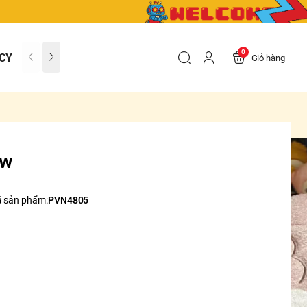
0
CY
CONTACT US
FAQs
Giỏ hàng
ow
 sản phẩm:
PVN4805