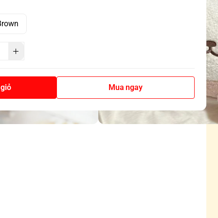
Brown
giỏ
Mua ngay