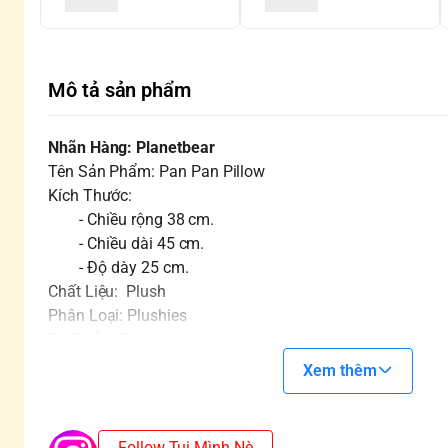
Mô tả sản phẩm
Nhãn Hàng: Planetbear
Tên Sản Phẩm: Pan Pan Pillow
Kích Thước:
- Chiều rộng 38 cm.
- Chiều dài 45 cm.
- Độ dày 25 cm.
Chất Liệu: Plush
Phân Loại: Plushies
Độ Tuổi: 15+
Xem thêm
Follow Tụi Mình Nè