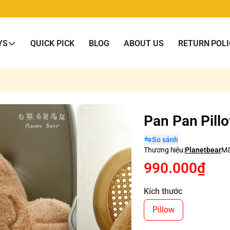
YS
QUICK PICK
BLOG
ABOUT US
RETURN POLI
Pan Pan Pill
So sánh
Thương hiệu:
Planetbear
Mã
990.000₫
Kích thước
Pillow