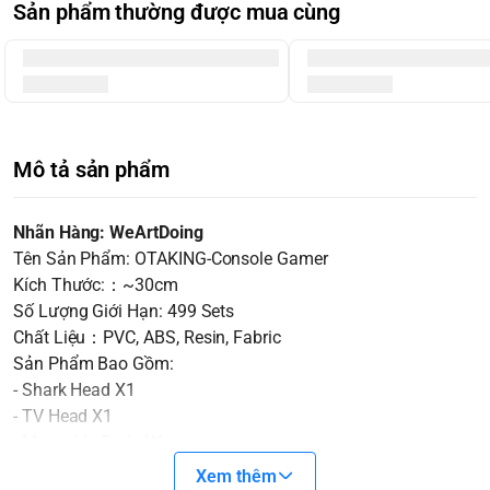
Sản phẩm thường được mua cùng
Mô tả sản phẩm
Nhãn Hàng: WeArtDoing
Tên Sản Phẩm: OTAKING-Console Gamer
Kích Thước:：~30cm
Số Lượng Giới Hạn: 499 Sets
Chất Liệu：PVC, ABS, Resin, Fabric
Sản Phẩm Bao Gồm:
- Shark Head X1
- TV Head X1
- Moveable Body X1
- Replaceable Hands X2
Xem thêm