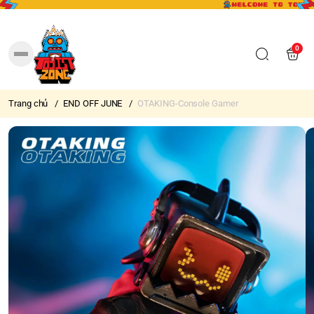
0
Trang chủ
/
END OFF JUNE
/
OTAKING-Console Gamer