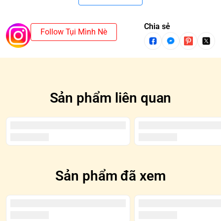
- Replaceable Mechanical Hands X2
- Jeans X1
- Shirt X1
Chia sẻ
Follow Tụi Mình Nè
- Jacket X1
- Canvas Shoes X2
- Beer Bottle X1
- Sound box X1
Độ Tuổi: 15+
Sản phẩm liên quan
Sản phẩm đã xem