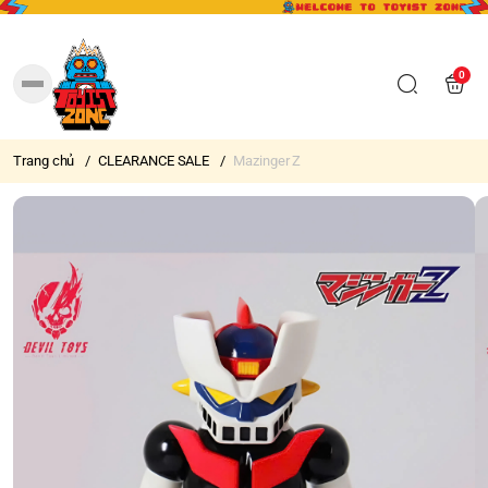
0
Trang chủ
/
CLEARANCE SALE
/
Mazinger Z