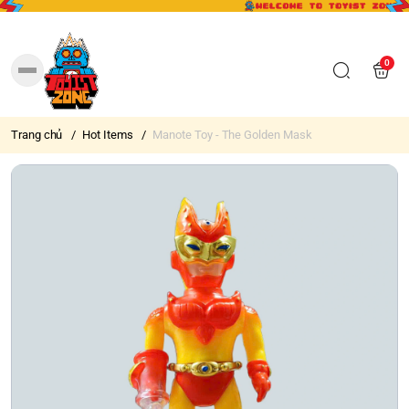
0
Trang chủ
/
Hot Items
/
Manote Toy - The Golden Mask