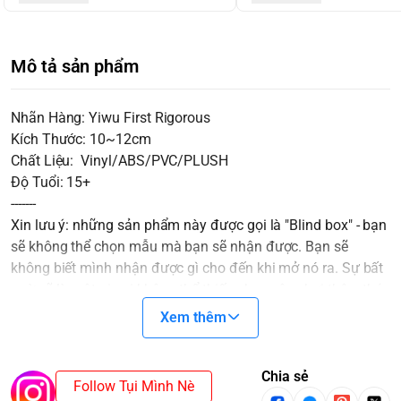
Mô tả sản phẩm
Nhãn Hàng: Yiwu First Rigorous
Kích Thước: 10~12cm
Chất Liệu: Vinyl/ABS/PVC/PLUSH
Độ Tuổi: 15+
-------
Xin lưu ý: những sản phẩm này được gọi là "Blind box" - bạn
sẽ không thể chọn mẫu mà bạn sẽ nhận được. Bạn sẽ
không biết mình nhận được gì cho đến khi mở nó ra. Sự bất
ngờ sẽ là một gia vị không thể thiếu cho cuộc chơi thêm thú
vị.
Xem thêm
Các Blindbox ở cùng một SET sẽ không trùng nhau. Trong
trường hợp mua cả SET và xuất hiện SECRET/CHASER thì
sẽ mất một mẫu cơ bản.
Chia sẻ
Follow Tụi Mình Nè
*SECRET/CHASER: Là những mẫu hiếm gặp và thường