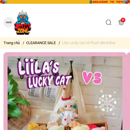
0
Trang chủ
/
CLEARANCE SALE
/
Lila Lucky Cat v3 Plush Blind Box