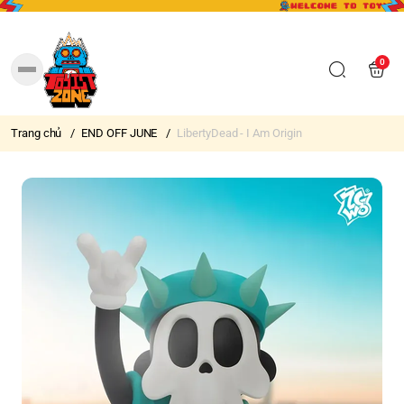
0
Trang chủ
/
END OFF JUNE
/
LibertyDead - I Am Origin