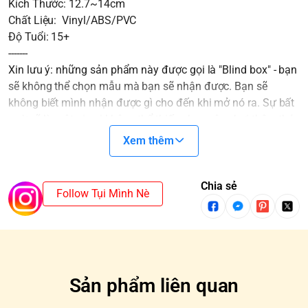
Kích Thước: 12.7~14cm
Chất Liệu: Vinyl/ABS/PVC
Độ Tuổi: 15+
-------
Xin lưu ý: những sản phẩm này được gọi là "Blind box" - bạn
sẽ không thể chọn mẫu mà bạn sẽ nhận được. Bạn sẽ
không biết mình nhận được gì cho đến khi mở nó ra. Sự bất
ngờ sẽ là một gia vị không thể thiếu cho cuộc chơi thêm thú
vị.
Xem thêm
Các Blindbox ở cùng một SET sẽ không trùng nhau. Trong
trường hợp mua cả SET và xuất hiện SECRET/CHASER thì
sẽ mất một mẫu cơ bản.
Chia sẻ
Follow Tụi Mình Nè
*SECRET/CHASER: Là những mẫu hiếm gặp và thường
được tô đen trên Blindbox
Sản phẩm liên quan