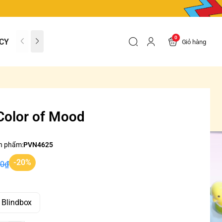
0
CY
CONTACT US
FAQs
Giỏ hàng
Color of Mood
n phẩm:
PVN4625
-20%
00₫
9 Blindbox