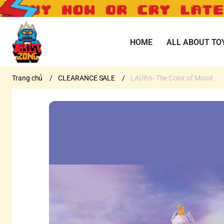
HOME
ALL ABOUT TO
Trang chủ
/
CLEARANCE SALE
/
LAURA- The Color of Mood