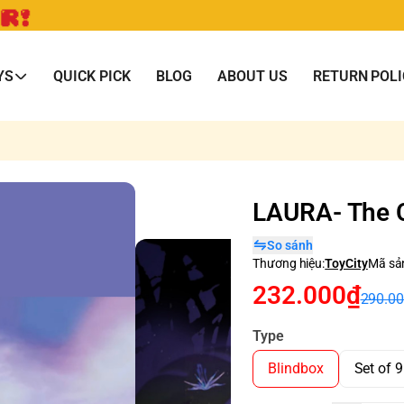
YS
QUICK PICK
BLOG
ABOUT US
RETURN POLI
LAURA- The 
So sánh
Thương hiệu:
ToyCity
Mã sả
232.000₫
290.0
Type
Blindbox
Set of 