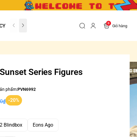
0
CY
CONTACT US
FAQs
Giỏ hàng
Sunset Series Figures
ản phẩm:
PVN6992
-20%
00₫
12 Blindbox
Eons Ago