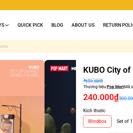
YS
QUICK PICK
BLOG
ABOUT US
RETURN POLI
gures
KUBO City of 
So sánh
Thương hiệu:
Pop Mart
Mã s
240.000₫
300.0
Kích thước
Blindbox
Set of 