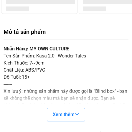
Mô tả sản phẩm
Nhãn Hàng: MY OWN CULTURE
Tên Sản Phẩm: Kasa 2.0 - Wonder Tales
Kích Thước: 7~9cm
Chất Liệu: ABS/PVC
Độ Tuổi: 15+
-------
Xin lưu ý: những sản phẩm này được gọi là "Blind box" - bạn
sẽ không thể chọn mẫu mà bạn sẽ nhận được. Bạn sẽ
không biết mình nhận được gì cho đến khi mở nó ra. Sự bất
ngờ sẽ là một gia vị không thể thiếu cho cuộc chơi thêm thú
Xem thêm
vị.
Các Blindbox ở cùng một SET sẽ không trùng nhau. Trong