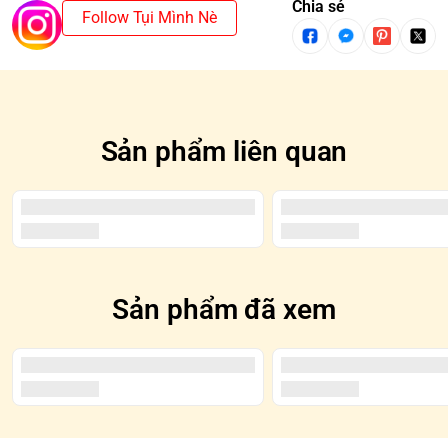
trường hợp mua cả SET và xuất hiện SECRET/CHASER thì
Chia sẻ
Follow Tụi Mình Nè
sẽ mất một mẫu cơ bản.
*SECRET/CHASER: Là những mẫu hiếm gặp và thường
được tô đen trên Blindbox
Sản phẩm liên quan
Sản phẩm đã xem