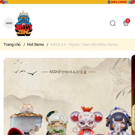
0
Trang chủ
/
Hot Items
/
KASA 2.0 - Mystic Tales Blind Box Series