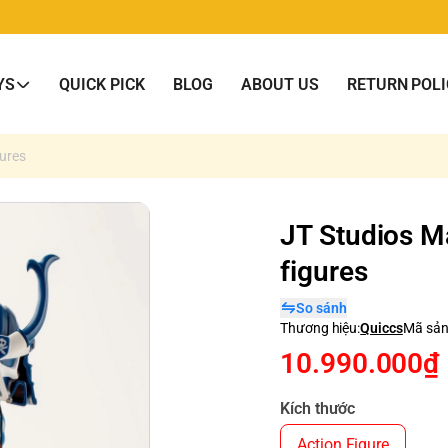
YS
QUICK PICK
BLOG
ABOUT US
RETURN POLI
gures
JT Studios Ma
figures
So sánh
Thương hiệu:
Quiccs
Mã sản
10.990.000₫
Kích thước
Action Figure