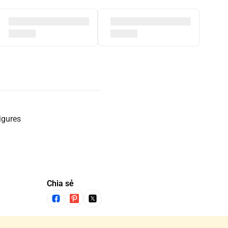
igures
Chia sẻ