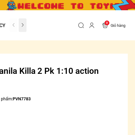
0
CY
CONTACT US
FAQs
Giỏ hàng
nila Killa 2 Pk 1:10 action
 phẩm:
PVN7783