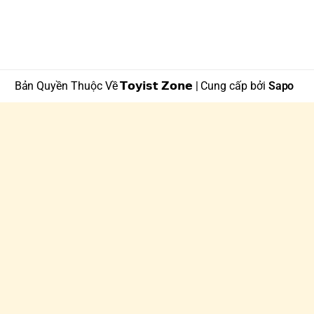
Bản Quyền Thuộc Về 𝗧𝗼𝘆𝗶𝘀𝘁 𝗭𝗼𝗻𝗲 | Cung cấp bởi
Sapo