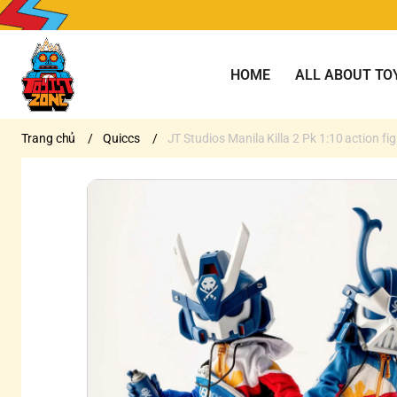
HOME
ALL ABOUT TO
Trang chủ
/
Quiccs
/
JT Studios Manila Killa 2 Pk 1:10 action fi