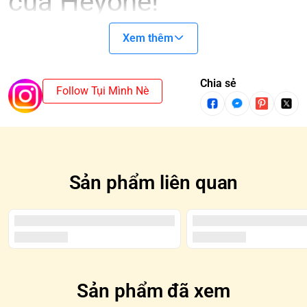
của Heyone!
Hãy sẵn sàng cho hành trình phiêu lưu đầy ắp niềm vui và
Xem thêm
bất ngờ cùng Guadi Blind Box Series - bộ sưu tập đồ chơi
hộp mù mới nhất đến từ Heyone!
Là fan hâm mộ của Heyone, bạn sẽ không thể bỏ qua bộ
Chia sẻ
Follow Tụi Mình Nè
sưu tập Guadi Blind Box Series với 11 nhân vật ngộ nghĩnh,
đáng yêu được thiết kế theo phong cách đặc trưng của
thương hiệu: những bé trai, bé gái với đôi mắt to tròn, làn da
mịn màng và bộ trang phục được phủ một lớp sơn bóng đầy
tinh tế. Mỗi nhân vật đều mang một nét cá tính riêng, hứa
hẹn sẽ mang đến cho bạn những giây phút khám phá đầy
Sản phẩm liên quan
thú vị.
Thông tin sản phẩm:
Thương hiệu:
Heyone
Chất liệu:
PVC cao cấp
Kích thước:
8cm
Nghệ sĩ thiết kế:
Heyone Design Team
Sản phẩm đã xem
Điều gì khiến Guadi Blind Box Series trở nên đặc biệt?