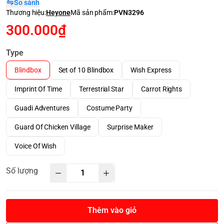
So sánh
Thương hiệu:
Heyone
Mã sản phẩm:
PVN3296
300.000₫
Type
Blindbox
Set of 10 Blindbox
Wish Express
Imprint Of Time
Terrestrial Star
Carrot Rights
Guadi Adventures
Costume Party
Guard Of Chicken Village
Surprise Maker
Voice Of Wish
Số lượng
Thêm vào giỏ