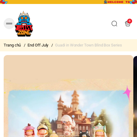
0
Trang chủ
/
End Off July
/
Guadi in Wonder Town Blind Box Series