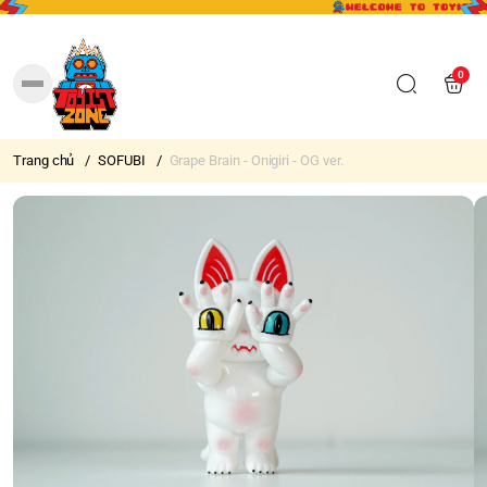
0
Trang chủ
/
SOFUBI
/
Grape Brain - Onigiri - OG ver.