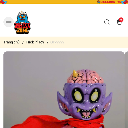
0
Trang chủ
/
Trick 'n' Toy
/
GP-9999