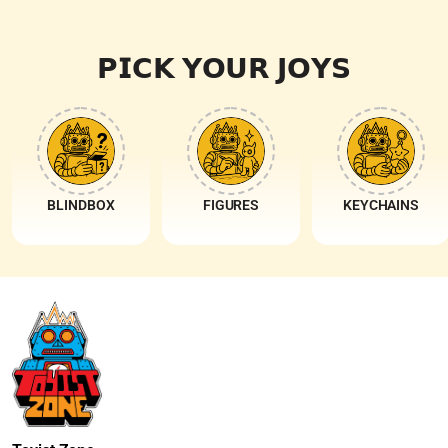
𝗣𝗜𝗖𝗞 𝗬𝗢𝗨𝗥 𝗝𝗢𝗬𝗦
BLINDBOX
FIGURES
KEYCHAINS