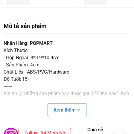
Mô tả sản phẩm
Nhãn Hàng: POPMART
Kích Thước:
- Hộp Ngoài: 8*3.9*10.4cm
- Sản Phẩm: 4cm
Chất Liệu: ABS/PVC/Hardware
Độ Tuổi: 15+
-------
Xin lưu ý: những sản phẩm này được gọi là "Blind box" - bạn
sẽ không thể chọn mẫu mà bạn sẽ nhận được. Bạn sẽ
không biết mình nhận được
Xem thêm
gì cho đến khi mở nó ra. Sự bất ngờ sẽ là một gia vị không
thể thiếu cho cuộc chơi thêm thú vị.
Các Blindbox ở cùng một SET sẽ không trùng nhau. Trong
Chia sẻ
Follow Tụi Mình Nè