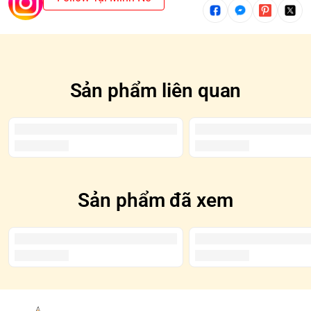
trường hợp mua cả SET và xuất hiện SECRET/CHASER thì
sẽ mất một mẫu cơ bản.
*SECRET/CHASER: Là những mẫu hiếm gặp và thường
được tô đen trên Blindbox
Sản phẩm liên quan
Sản phẩm đã xem