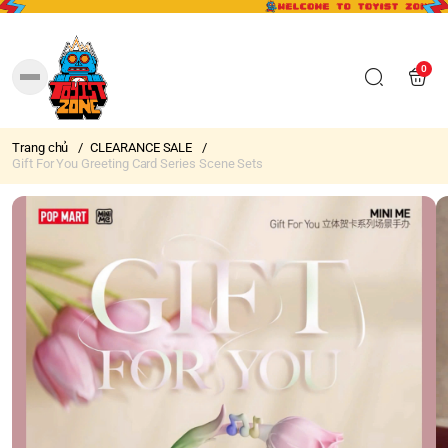
0
Trang chủ
/
CLEARANCE SALE
/
Gift For You Greeting Card Series Scene Sets