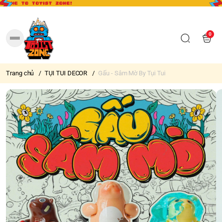
0
Trang chủ
/
TỤI TUI DECOR
/
Gấu - Sâm Mờ By Tụi Tui