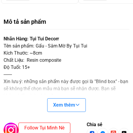
Mô tả sản phẩm
Nhãn Hàng: Tụi Tui Decorr
Tên sản phẩm: Gấu - Sâm Mờ By Tụi Tui
Kích Thước: ~8cm
Chất Liệu: Resin composite
Độ Tuổi: 15+
-------
Xin lưu ý: những sản phẩm này được gọi là "Blind box" - bạn
sẽ không thể chọn mẫu mà bạn sẽ nhận được. Bạn sẽ
không biết mình nhận được
gì cho đến khi mở nó ra. Sự bất ngờ sẽ là một gia vị không
Xem thêm
thể thiếu cho cuộc chơi thêm thú vị.
Các Blindbox ở cùng một SET sẽ không trùng nhau. Trong
trường hợp mua cả SET và xuất hiện SECRET/CHASER thì
Chia sẻ
Follow Tụi Mình Nè
sẽ mất một mẫu cơ bản.