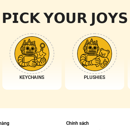
𝗣𝗜𝗖𝗞 𝗬𝗢𝗨𝗥 𝗝𝗢𝗬𝗦
KEYCHAINS
PLUSHIES
 hàng
Chính sách