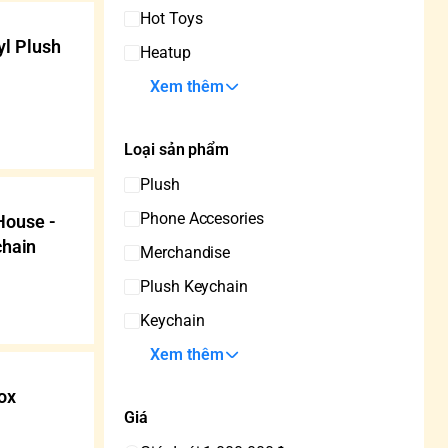
Hot Toys
yl Plush
Heatup
s
Xem thêm
Loại sản phẩm
Plush
Phone Accesories
House -
chain
Merchandise
Plush Keychain
Keychain
Xem thêm
ox
Giá