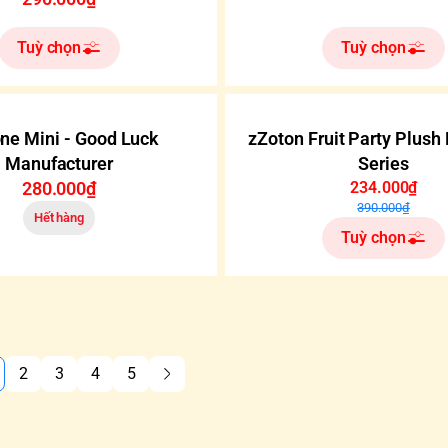
Tuỳ chọn
Tuỳ chọn
-40%
ne Mini - Good Luck
zZoton Fruit Party Plush 
Manufacturer
Series
280.000₫
234.000₫
390.000₫
Hết hàng
Tuỳ chọn
2
3
4
5