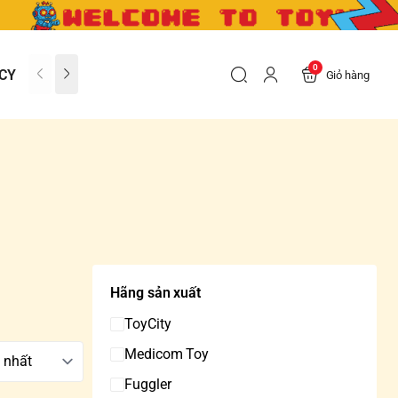
0
CY
CONTACT US
FAQs
Giỏ hàng
Hãng sản xuất
ToyCity
Medicom Toy
Fuggler