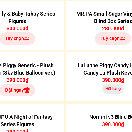
ly & Baby Tabby Series
MR.PA Small Sugar Vin
Figures
Blind Box Serie
300.000₫
280.000₫
Tuỳ chọn
Tuỳ chọn
e Piggy Generic - Plush
LuLu the Piggy Candy 
 (Sky Blue Balloon ver.)
Candy Lu Plush Key
390.000₫
390.000₫
Hết hàng
Đặt ngay
PU A Night of Fantasy
Nommi v3 Blind B
Series Figures
390.000₫
290.000₫