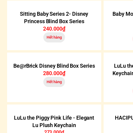
Sitting Baby Series 2- Disney
Baby Mol
Princess Blind Box Series
240.000₫
Hết hàng
Be@rBrick Disney Blind Box Series
LuLu th
280.000₫
Keychain
Hết hàng
-30%
LuLu the Piggy Pink Life - Elegant
HACIPU
Lu Plush Keychain
273.000₫