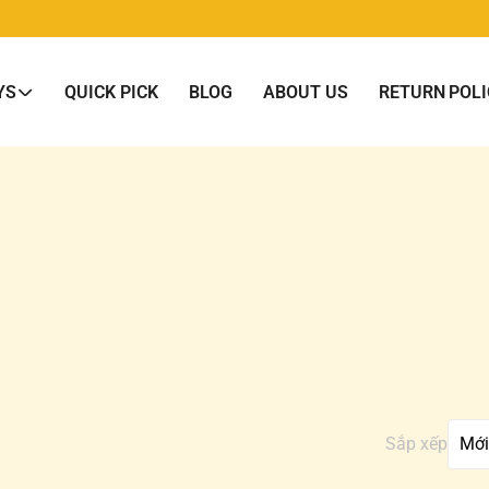
YS
QUICK PICK
BLOG
ABOUT US
RETURN POLI
Sắp xếp