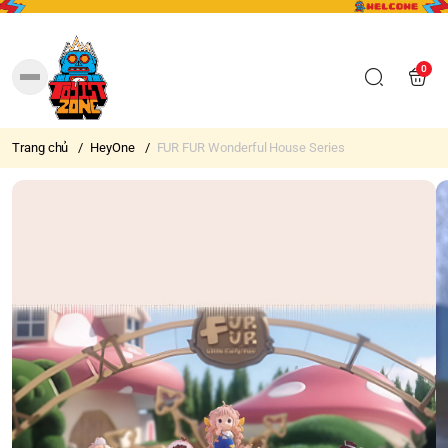
0
Trang chủ
/
HeyOne
/
FUR FUR Wonderful House Series