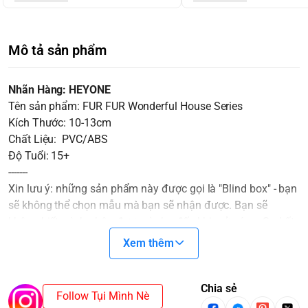
Mô tả sản phẩm
Nhãn Hàng: HEYONE
Tên sản phẩm: FUR FUR Wonderful House Series
Kích Thước: 10-13cm
Chất Liệu: PVC/ABS
Độ Tuổi: 15+
-------
Xin lưu ý: những sản phẩm này được gọi là "Blind box" - bạn
sẽ không thể chọn mẫu mà bạn sẽ nhận được. Bạn sẽ
không biết mình nhận được gì cho đến khi mở nó ra. Sự bất
ngờ sẽ là một gia vị không thể thiếu cho cuộc chơi thêm thú
Xem thêm
vị.
Các Blindbox ở cùng một SET sẽ không trùng nhau. Trong
trường hợp mua cả SET và xuất hiện SECRET/CHASER thì
Chia sẻ
Follow Tụi Mình Nè
sẽ mất một mẫu cơ bản.