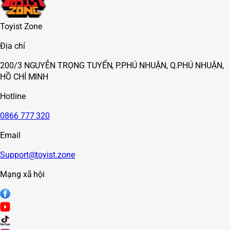
Toyist Zone
Địa chỉ
200/3 NGUYỄN TRỌNG TUYỂN, P.PHÚ NHUẬN, Q.PHÚ NHUẬN,
HỒ CHÍ MINH
Hotline
0866 777 320
Email
Support@toyist.zone
Mạng xã hội