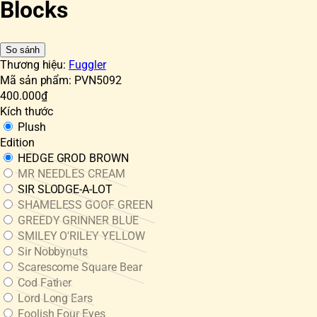
Blocks
So sánh
Thương hiệu:
Fuggler
Mã sản phẩm:
PVN5092
400.000₫
Kích thước
Plush
Edition
HEDGE GROD BROWN
MR NEEDLES CREAM
SIR SLODGE-A-LOT
SHAMELESS GOOF GREEN
GREEDY GRINNER BLUE
SMILEY O'RILEY YELLOW
Sir Nobbynuts
Scarescome Square Bear
Cod Father
Lord Long Ears
Foolish Four Eyes