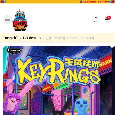
0
Trang chủ
/
Hot Items
/
Fuggler Keyring Series 5 (RANDOM)